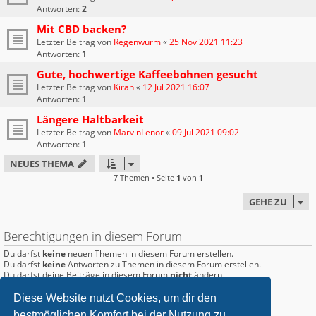
Antworten:
2
Mit CBD backen?
Letzter Beitrag von
Regenwurm
«
25 Nov 2021 11:23
Antworten:
1
Gute, hochwertige Kaffeebohnen gesucht
Letzter Beitrag von
Kiran
«
12 Jul 2021 16:07
Antworten:
1
Längere Haltbarkeit
Letzter Beitrag von
MarvinLenor
«
09 Jul 2021 09:02
Antworten:
1
NEUES THEMA
7 Themen • Seite
1
von
1
GEHE ZU
Berechtigungen in diesem Forum
Du darfst
keine
neuen Themen in diesem Forum erstellen.
Du darfst
keine
Antworten zu Themen in diesem Forum erstellen.
Du darfst deine Beiträge in diesem Forum
nicht
ändern.
Du darfst deine Beiträge in diesem Forum
nicht
löschen.
Du darfst
keine
Dateianhänge in diesem Forum erstellen.
Diese Website nutzt Cookies, um dir den
bestmöglichen Komfort bei der Nutzung zu