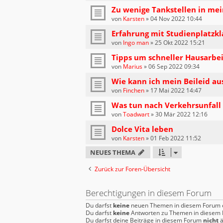
Zu wenige Tankstellen in me
von
Karsten
»
04 Nov 2022 10:44
Erfahrung mit Studienplatzkl
von
Ingo man
»
25 Okt 2022 15:21
Tipps um schneller Hausarbei
von
Marius
»
06 Sep 2022 09:34
Wie kann ich mein Beileid a
von
Finchen
»
17 Mai 2022 14:47
Was tun nach Verkehrsunfall
von
Toadwart
»
30 Mär 2022 12:16
Dolce Vita leben
von
Karsten
»
01 Feb 2022 11:52
NEUES THEMA
Zurück zur Foren-Übersicht
Berechtigungen in diesem Forum
Du darfst
keine
neuen Themen in diesem Forum e
Du darfst
keine
Antworten zu Themen in diesem F
Du darfst deine Beiträge in diesem Forum
nicht
ä