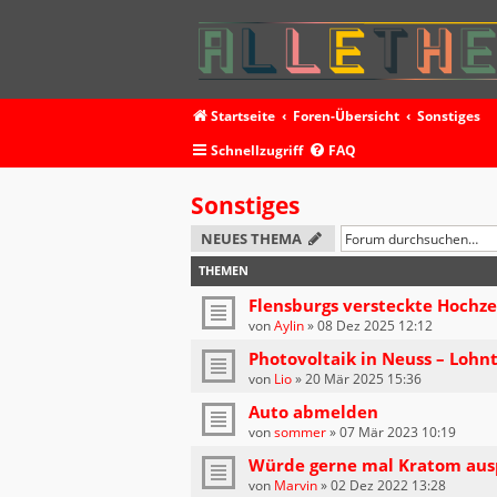
Startseite
Foren-Übersicht
Sonstiges
Schnellzugriff
FAQ
Sonstiges
NEUES THEMA
THEMEN
Flensburgs versteckte Hochze
von
Aylin
»
08 Dez 2025 12:12
Photovoltaik in Neuss – Lohn
von
Lio
»
20 Mär 2025 15:36
Auto abmelden
von
sommer
»
07 Mär 2023 10:19
Würde gerne mal Kratom aus
von
Marvin
»
02 Dez 2022 13:28