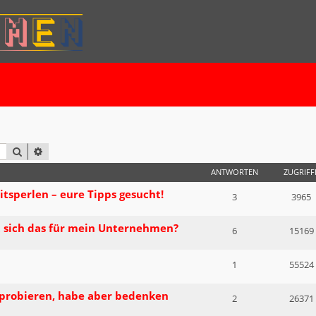
SUCHE
ERWEITERTE SUCHE
ANTWORTEN
ZUGRIFF
itsperlen – eure Tipps gesucht!
3
3965
t sich das für mein Unternehmen?
6
15169
1
55524
probieren, habe aber bedenken
2
26371