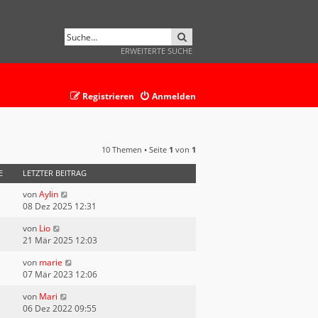
SUCHE
ERWEITERTE SUCHE
Registrieren
Anmelden
10 Themen • Seite
1
von
1
E
LETZTER BEITRAG
von
Aylin
08 Dez 2025 12:31
von
Lio
21 Mär 2025 12:03
von
marie
07 Mär 2023 12:06
von
Mari
06 Dez 2022 09:55