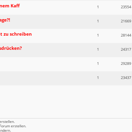
inem Kaff
1
23554
age?!
1
21669
t zu schreiben
1
28144
usdrücken?
1
24317
1
29289
1
23437
rstellen.
orum erstellen.
ndern.