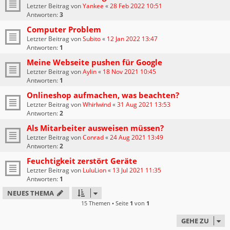
Letzter Beitrag von
Yankee
«
28 Feb 2022 10:51
Antworten:
3
Computer Problem
Letzter Beitrag von
Subito
«
12 Jan 2022 13:47
Antworten:
1
Meine Webseite pushen für Google
Letzter Beitrag von
Aylin
«
18 Nov 2021 10:45
Antworten:
1
Onlineshop aufmachen, was beachten?
Letzter Beitrag von
Whirlwind
«
31 Aug 2021 13:53
Antworten:
2
Als Mitarbeiter ausweisen müssen?
Letzter Beitrag von
Conrad
«
24 Aug 2021 13:49
Antworten:
2
Feuchtigkeit zerstört Geräte
Letzter Beitrag von
LuluLion
«
13 Jul 2021 11:35
Antworten:
1
NEUES THEMA
15 Themen • Seite
1
von
1
GEHE ZU