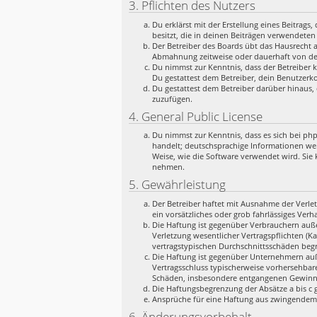
3. Pflichten des Nutzers
Du erklärst mit der Erstellung eines Beitrags
besitzt, die in deinen Beiträgen verwendeten
Der Betreiber des Boards übt das Hausrecht 
Abmahnung zeitweise oder dauerhaft von der
Du nimmst zur Kenntnis, dass der Betreiber k
Du gestattest dem Betreiber, dein Benutzerko
Du gestattest dem Betreiber darüber hinaus, 
zuzufügen.
4. General Public License
Du nimmst zur Kenntnis, dass es sich bei ph
handelt; deutschsprachige Informationen we
Weise, wie die Software verwendet wird. Sie
nehmen.
5. Gewährleistung
Der Betreiber haftet mit Ausnahme der Verlet
ein vorsätzliches oder grob fahrlässiges Ver
Die Haftung ist gegenüber Verbrauchern auße
Verletzung wesentlicher Vertragspflichten (K
vertragstypischen Durchschnittsschäden begr
Die Haftung ist gegenüber Unternehmern auße
Vertragsschluss typischerweise vorhersehbar
Schäden, insbesondere entgangenen Gewinn
Die Haftungsbegrenzung der Absätze a bis c g
Ansprüche für eine Haftung aus zwingendem
6. Änderungsvorbehalt