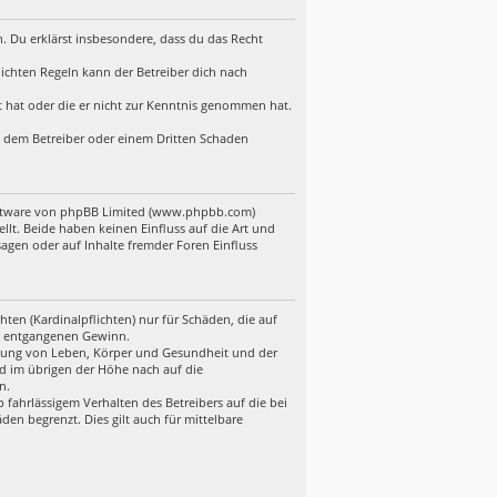
en. Du erklärst insbesondere, dass du das Recht
ichten Regeln kann der Betreiber dich nach
lt hat oder die er nicht zur Kenntnis genommen hat.
d, dem Betreiber oder einem Dritten Schaden
Software von phpBB Limited (www.phpbb.com)
t. Beide haben keinen Einfluss auf die Art und
gen oder auf Inhalte fremder Foren Einfluss
ten (Kardinalpflichten) nur für Schäden, die auf
ere entgangenen Gewinn.
etzung von Leben, Körper und Gesundheit und der
nd im übrigen der Höhe nach auf die
n.
fahrlässigem Verhalten des Betreibers auf die bei
en begrenzt. Dies gilt auch für mittelbare