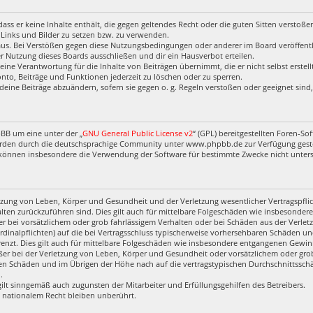
, dass er keine Inhalte enthält, die gegen geltendes Recht oder die guten Sitten verstoß
 Links und Bilder zu setzen bzw. zu verwenden.
aus. Bei Verstößen gegen diese Nutzungsbedingungen oder anderer im Board veröffentl
 Nutzung dieses Boards ausschließen und dir ein Hausverbot erteilen.
eine Verantwortung für die Inhalte von Beiträgen übernimmt, die er nicht selbst erstel
nto, Beiträge und Funktionen jederzeit zu löschen oder zu sperren.
deine Beiträge abzuändern, sofern sie gegen o. g. Regeln verstoßen oder geeignet sin
pBB um eine unter der „
GNU General Public License v2
“ (GPL) bereitgestellten Foren-
rden durch die deutschsprachige Community unter www.phpbb.de zur Verfügung gestell
 können insbesondere die Verwendung der Software für bestimmte Zwecke nicht untersa
zung von Leben, Körper und Gesundheit und der Verletzung wesentlicher Vertragspflich
halten zurückzuführen sind. Dies gilt auch für mittelbare Folgeschäden wie insbesond
r bei vorsätzlichem oder grob fahrlässigem Verhalten oder bei Schäden aus der Verl
ardinalpflichten) auf die bei Vertragsschluss typischerweise vorhersehbaren Schäden u
enzt. Dies gilt auch für mittelbare Folgeschäden wie insbesondere entgangenen Gewin
r bei der Verletzung von Leben, Körper und Gesundheit oder vorsätzlichem oder grob 
en Schäden und im Übrigen der Höhe nach auf die vertragstypischen Durchschnittsschäd
.
ilt sinngemäß auch zugunsten der Mitarbeiter und Erfüllungsgehilfen des Betreibers.
 nationalem Recht bleiben unberührt.