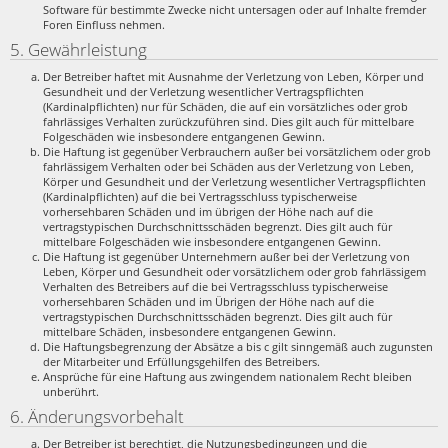
Software für bestimmte Zwecke nicht untersagen oder auf Inhalte fremder
Foren Einfluss nehmen.
5. Gewährleistung
Der Betreiber haftet mit Ausnahme der Verletzung von Leben, Körper und
Gesundheit und der Verletzung wesentlicher Vertragspflichten
(Kardinalpflichten) nur für Schäden, die auf ein vorsätzliches oder grob
fahrlässiges Verhalten zurückzuführen sind. Dies gilt auch für mittelbare
Folgeschäden wie insbesondere entgangenen Gewinn.
Die Haftung ist gegenüber Verbrauchern außer bei vorsätzlichem oder grob
fahrlässigem Verhalten oder bei Schäden aus der Verletzung von Leben,
Körper und Gesundheit und der Verletzung wesentlicher Vertragspflichten
(Kardinalpflichten) auf die bei Vertragsschluss typischerweise
vorhersehbaren Schäden und im übrigen der Höhe nach auf die
vertragstypischen Durchschnittsschäden begrenzt. Dies gilt auch für
mittelbare Folgeschäden wie insbesondere entgangenen Gewinn.
Die Haftung ist gegenüber Unternehmern außer bei der Verletzung von
Leben, Körper und Gesundheit oder vorsätzlichem oder grob fahrlässigem
Verhalten des Betreibers auf die bei Vertragsschluss typischerweise
vorhersehbaren Schäden und im Übrigen der Höhe nach auf die
vertragstypischen Durchschnittsschäden begrenzt. Dies gilt auch für
mittelbare Schäden, insbesondere entgangenen Gewinn.
Die Haftungsbegrenzung der Absätze a bis c gilt sinngemäß auch zugunsten
der Mitarbeiter und Erfüllungsgehilfen des Betreibers.
Ansprüche für eine Haftung aus zwingendem nationalem Recht bleiben
unberührt.
6. Änderungsvorbehalt
Der Betreiber ist berechtigt, die Nutzungsbedingungen und die