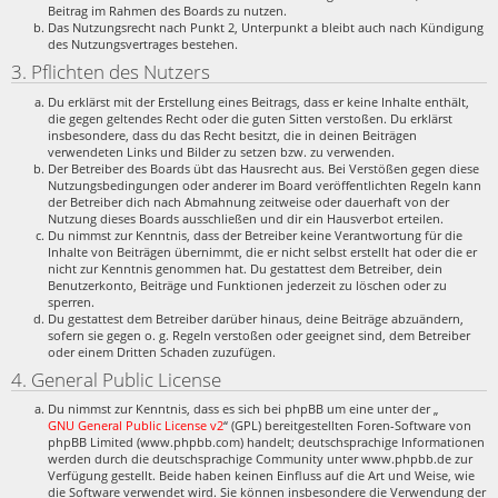
Beitrag im Rahmen des Boards zu nutzen.
Das Nutzungsrecht nach Punkt 2, Unterpunkt a bleibt auch nach Kündigung
des Nutzungsvertrages bestehen.
3. Pflichten des Nutzers
Du erklärst mit der Erstellung eines Beitrags, dass er keine Inhalte enthält,
die gegen geltendes Recht oder die guten Sitten verstoßen. Du erklärst
insbesondere, dass du das Recht besitzt, die in deinen Beiträgen
verwendeten Links und Bilder zu setzen bzw. zu verwenden.
Der Betreiber des Boards übt das Hausrecht aus. Bei Verstößen gegen diese
Nutzungsbedingungen oder anderer im Board veröffentlichten Regeln kann
der Betreiber dich nach Abmahnung zeitweise oder dauerhaft von der
Nutzung dieses Boards ausschließen und dir ein Hausverbot erteilen.
Du nimmst zur Kenntnis, dass der Betreiber keine Verantwortung für die
Inhalte von Beiträgen übernimmt, die er nicht selbst erstellt hat oder die er
nicht zur Kenntnis genommen hat. Du gestattest dem Betreiber, dein
Benutzerkonto, Beiträge und Funktionen jederzeit zu löschen oder zu
sperren.
Du gestattest dem Betreiber darüber hinaus, deine Beiträge abzuändern,
sofern sie gegen o. g. Regeln verstoßen oder geeignet sind, dem Betreiber
oder einem Dritten Schaden zuzufügen.
4. General Public License
Du nimmst zur Kenntnis, dass es sich bei phpBB um eine unter der „
GNU General Public License v2
“ (GPL) bereitgestellten Foren-Software von
phpBB Limited (www.phpbb.com) handelt; deutschsprachige Informationen
werden durch die deutschsprachige Community unter www.phpbb.de zur
Verfügung gestellt. Beide haben keinen Einfluss auf die Art und Weise, wie
die Software verwendet wird. Sie können insbesondere die Verwendung der