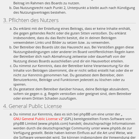
Beitrag im Rahmen des Boards zu nutzen.
Das Nutzungsrecht nach Punkt 2, Unterpunkt a bleibt auch nach Kündigung
des Nutzungsvertrages bestehen.
3. Pflichten des Nutzers
Du erklärst mit der Erstellung eines Beitrags, dass er keine Inhalte enthält,
die gegen geltendes Recht oder die guten Sitten verstoßen. Du erklärst
insbesondere, dass du das Recht besitzt, die in deinen Beiträgen
verwendeten Links und Bilder zu setzen bzw. zu verwenden.
Der Betreiber des Boards übt das Hausrecht aus. Bei Verstößen gegen diese
Nutzungsbedingungen oder anderer im Board veröffentlichten Regeln kann
der Betreiber dich nach Abmahnung zeitweise oder dauerhaft von der
Nutzung dieses Boards ausschließen und dir ein Hausverbot erteilen.
Du nimmst zur Kenntnis, dass der Betreiber keine Verantwortung für die
Inhalte von Beiträgen übernimmt, die er nicht selbst erstellt hat oder die er
nicht zur Kenntnis genommen hat. Du gestattest dem Betreiber, dein
Benutzerkonto, Beiträge und Funktionen jederzeit zu löschen oder zu
sperren.
Du gestattest dem Betreiber darüber hinaus, deine Beiträge abzuändern,
sofern sie gegen o. g. Regeln verstoßen oder geeignet sind, dem Betreiber
oder einem Dritten Schaden zuzufügen.
4. General Public License
Du nimmst zur Kenntnis, dass es sich bei phpBB um eine unter der „
GNU General Public License v2
“ (GPL) bereitgestellten Foren-Software von
phpBB Limited (www.phpbb.com) handelt; deutschsprachige Informationen
werden durch die deutschsprachige Community unter www.phpbb.de zur
Verfügung gestellt. Beide haben keinen Einfluss auf die Art und Weise, wie
die Software verwendet wird. Sie können insbesondere die Verwendung der