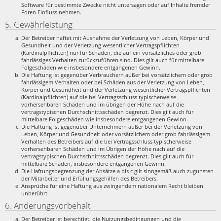
Software für bestimmte Zwecke nicht untersagen oder auf Inhalte fremder
Foren Einfluss nehmen.
5. Gewährleistung
Der Betreiber haftet mit Ausnahme der Verletzung von Leben, Körper und
Gesundheit und der Verletzung wesentlicher Vertragspflichten
(Kardinalpflichten) nur für Schäden, die auf ein vorsätzliches oder grob
fahrlässiges Verhalten zurückzuführen sind. Dies gilt auch für mittelbare
Folgeschäden wie insbesondere entgangenen Gewinn.
Die Haftung ist gegenüber Verbrauchern außer bei vorsätzlichem oder grob
fahrlässigem Verhalten oder bei Schäden aus der Verletzung von Leben,
Körper und Gesundheit und der Verletzung wesentlicher Vertragspflichten
(Kardinalpflichten) auf die bei Vertragsschluss typischerweise
vorhersehbaren Schäden und im übrigen der Höhe nach auf die
vertragstypischen Durchschnittsschäden begrenzt. Dies gilt auch für
mittelbare Folgeschäden wie insbesondere entgangenen Gewinn.
Die Haftung ist gegenüber Unternehmern außer bei der Verletzung von
Leben, Körper und Gesundheit oder vorsätzlichem oder grob fahrlässigem
Verhalten des Betreibers auf die bei Vertragsschluss typischerweise
vorhersehbaren Schäden und im Übrigen der Höhe nach auf die
vertragstypischen Durchschnittsschäden begrenzt. Dies gilt auch für
mittelbare Schäden, insbesondere entgangenen Gewinn.
Die Haftungsbegrenzung der Absätze a bis c gilt sinngemäß auch zugunsten
der Mitarbeiter und Erfüllungsgehilfen des Betreibers.
Ansprüche für eine Haftung aus zwingendem nationalem Recht bleiben
unberührt.
6. Änderungsvorbehalt
Der Betreiber ist berechtigt, die Nutzungsbedingungen und die