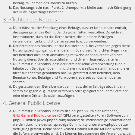
Beitrag im Rahmen des Boards zu nutzen.
Das Nutzungsrecht nach Punkt 2, Unterpunkt a bleibt auch nach Kündigung
des Nutzungsvertrages bestehen.
3. Pflichten des Nutzers
Du erklärst mit der Erstellung eines Beitrags, dass er keine Inhalte enthält,
die gegen geltendes Recht oder die guten Sitten verstoßen. Du erklärst
insbesondere, dass du das Recht besitzt, die in deinen Beiträgen
verwendeten Links und Bilder zu setzen bzw. zu verwenden.
Der Betreiber des Boards übt das Hausrecht aus. Bei Verstößen gegen diese
Nutzungsbedingungen oder anderer im Board veröffentlichten Regeln kann
der Betreiber dich nach Abmahnung zeitweise oder dauerhaft von der
Nutzung dieses Boards ausschließen und dir ein Hausverbot erteilen.
Du nimmst zur Kenntnis, dass der Betreiber keine Verantwortung für die
Inhalte von Beiträgen übernimmt, die er nicht selbst erstellt hat oder die er
nicht zur Kenntnis genommen hat. Du gestattest dem Betreiber, dein
Benutzerkonto, Beiträge und Funktionen jederzeit zu löschen oder zu
sperren.
Du gestattest dem Betreiber darüber hinaus, deine Beiträge abzuändern,
sofern sie gegen o. g. Regeln verstoßen oder geeignet sind, dem Betreiber
oder einem Dritten Schaden zuzufügen.
4. General Public License
Du nimmst zur Kenntnis, dass es sich bei phpBB um eine unter der „
GNU General Public License v2
“ (GPL) bereitgestellten Foren-Software von
phpBB Limited (www.phpbb.com) handelt; deutschsprachige Informationen
werden durch die deutschsprachige Community unter www.phpbb.de zur
Verfügung gestellt. Beide haben keinen Einfluss auf die Art und Weise, wie
die Software verwendet wird. Sie können insbesondere die Verwendung der