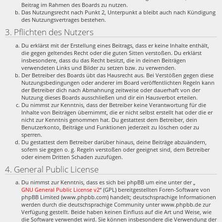
Beitrag im Rahmen des Boards zu nutzen.
Das Nutzungsrecht nach Punkt 2, Unterpunkt a bleibt auch nach Kündigung
des Nutzungsvertrages bestehen.
3. Pflichten des Nutzers
Du erklärst mit der Erstellung eines Beitrags, dass er keine Inhalte enthält,
die gegen geltendes Recht oder die guten Sitten verstoßen. Du erklärst
insbesondere, dass du das Recht besitzt, die in deinen Beiträgen
verwendeten Links und Bilder zu setzen bzw. zu verwenden.
Der Betreiber des Boards übt das Hausrecht aus. Bei Verstößen gegen diese
Nutzungsbedingungen oder anderer im Board veröffentlichten Regeln kann
der Betreiber dich nach Abmahnung zeitweise oder dauerhaft von der
Nutzung dieses Boards ausschließen und dir ein Hausverbot erteilen.
Du nimmst zur Kenntnis, dass der Betreiber keine Verantwortung für die
Inhalte von Beiträgen übernimmt, die er nicht selbst erstellt hat oder die er
nicht zur Kenntnis genommen hat. Du gestattest dem Betreiber, dein
Benutzerkonto, Beiträge und Funktionen jederzeit zu löschen oder zu
sperren.
Du gestattest dem Betreiber darüber hinaus, deine Beiträge abzuändern,
sofern sie gegen o. g. Regeln verstoßen oder geeignet sind, dem Betreiber
oder einem Dritten Schaden zuzufügen.
4. General Public License
Du nimmst zur Kenntnis, dass es sich bei phpBB um eine unter der „
GNU General Public License v2
“ (GPL) bereitgestellten Foren-Software von
phpBB Limited (www.phpbb.com) handelt; deutschsprachige Informationen
werden durch die deutschsprachige Community unter www.phpbb.de zur
Verfügung gestellt. Beide haben keinen Einfluss auf die Art und Weise, wie
die Software verwendet wird. Sie können insbesondere die Verwendung der