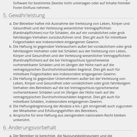
Software für bestimmte Zwecke nicht untersagen oder auf Inhalte fremder
Foren Einfluss nehmen.
5. Gewährleistung
Der Betreiber haftet mit Ausnahme der Verletzung von Leben, Körper und
Gesundheit und der Verletzung wesentlicher Vertragspflichten
(Kardinalpflichten) nur für Schäden, die auf ein vorsätzliches oder grob
fahrlässiges Verhalten zurückzuführen sind. Dies gilt auch für mittelbare
Folgeschäden wie insbesondere entgangenen Gewinn.
Die Haftung ist gegenüber Verbrauchern außer bei vorsätzlichem oder grob
fahrlässigem Verhalten oder bei Schäden aus der Verletzung von Leben,
Körper und Gesundheit und der Verletzung wesentlicher Vertragspflichten
(Kardinalpflichten) auf die bei Vertragsschluss typischerweise
vorhersehbaren Schäden und im übrigen der Höhe nach auf die
vertragstypischen Durchschnittsschäden begrenzt. Dies gilt auch für
mittelbare Folgeschäden wie insbesondere entgangenen Gewinn.
Die Haftung ist gegenüber Unternehmern außer bei der Verletzung von
Leben, Körper und Gesundheit oder vorsätzlichem oder grob fahrlässigem
Verhalten des Betreibers auf die bei Vertragsschluss typischerweise
vorhersehbaren Schäden und im Übrigen der Höhe nach auf die
vertragstypischen Durchschnittsschäden begrenzt. Dies gilt auch für
mittelbare Schäden, insbesondere entgangenen Gewinn.
Die Haftungsbegrenzung der Absätze a bis c gilt sinngemäß auch zugunsten
der Mitarbeiter und Erfüllungsgehilfen des Betreibers.
Ansprüche für eine Haftung aus zwingendem nationalem Recht bleiben
unberührt.
6. Änderungsvorbehalt
Der Betreiber ist berechtigt, die Nutzungsbedingungen und die