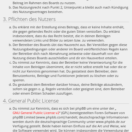
Beitrag im Rahmen des Boards zu nutzen.
Das Nutzungsrecht nach Punkt 2, Unterpunkt a bleibt auch nach Kündigung
des Nutzungsvertrages bestehen.
3. Pflichten des Nutzers
Du erklärst mit der Erstellung eines Beitrags, dass er keine Inhalte enthält,
die gegen geltendes Recht oder die guten Sitten verstoßen. Du erklärst
insbesondere, dass du das Recht besitzt, die in deinen Beiträgen
verwendeten Links und Bilder zu setzen bzw. zu verwenden.
Der Betreiber des Boards übt das Hausrecht aus. Bei Verstößen gegen diese
Nutzungsbedingungen oder anderer im Board veröffentlichten Regeln kann
der Betreiber dich nach Abmahnung zeitweise oder dauerhaft von der
Nutzung dieses Boards ausschließen und dir ein Hausverbot erteilen.
Du nimmst zur Kenntnis, dass der Betreiber keine Verantwortung für die
Inhalte von Beiträgen übernimmt, die er nicht selbst erstellt hat oder die er
nicht zur Kenntnis genommen hat. Du gestattest dem Betreiber, dein
Benutzerkonto, Beiträge und Funktionen jederzeit zu löschen oder zu
sperren.
Du gestattest dem Betreiber darüber hinaus, deine Beiträge abzuändern,
sofern sie gegen o. g. Regeln verstoßen oder geeignet sind, dem Betreiber
oder einem Dritten Schaden zuzufügen.
4. General Public License
Du nimmst zur Kenntnis, dass es sich bei phpBB um eine unter der „
GNU General Public License v2
“ (GPL) bereitgestellten Foren-Software von
phpBB Limited (www.phpbb.com) handelt; deutschsprachige Informationen
werden durch die deutschsprachige Community unter www.phpbb.de zur
Verfügung gestellt. Beide haben keinen Einfluss auf die Art und Weise, wie
die Software verwendet wird. Sie können insbesondere die Verwendung der