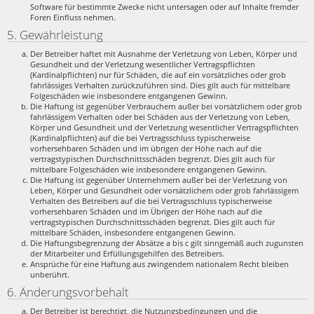
Software für bestimmte Zwecke nicht untersagen oder auf Inhalte fremder
Foren Einfluss nehmen.
5. Gewährleistung
Der Betreiber haftet mit Ausnahme der Verletzung von Leben, Körper und
Gesundheit und der Verletzung wesentlicher Vertragspflichten
(Kardinalpflichten) nur für Schäden, die auf ein vorsätzliches oder grob
fahrlässiges Verhalten zurückzuführen sind. Dies gilt auch für mittelbare
Folgeschäden wie insbesondere entgangenen Gewinn.
Die Haftung ist gegenüber Verbrauchern außer bei vorsätzlichem oder grob
fahrlässigem Verhalten oder bei Schäden aus der Verletzung von Leben,
Körper und Gesundheit und der Verletzung wesentlicher Vertragspflichten
(Kardinalpflichten) auf die bei Vertragsschluss typischerweise
vorhersehbaren Schäden und im übrigen der Höhe nach auf die
vertragstypischen Durchschnittsschäden begrenzt. Dies gilt auch für
mittelbare Folgeschäden wie insbesondere entgangenen Gewinn.
Die Haftung ist gegenüber Unternehmern außer bei der Verletzung von
Leben, Körper und Gesundheit oder vorsätzlichem oder grob fahrlässigem
Verhalten des Betreibers auf die bei Vertragsschluss typischerweise
vorhersehbaren Schäden und im Übrigen der Höhe nach auf die
vertragstypischen Durchschnittsschäden begrenzt. Dies gilt auch für
mittelbare Schäden, insbesondere entgangenen Gewinn.
Die Haftungsbegrenzung der Absätze a bis c gilt sinngemäß auch zugunsten
der Mitarbeiter und Erfüllungsgehilfen des Betreibers.
Ansprüche für eine Haftung aus zwingendem nationalem Recht bleiben
unberührt.
6. Änderungsvorbehalt
Der Betreiber ist berechtigt, die Nutzungsbedingungen und die