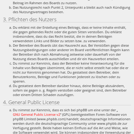
Beitrag im Rahmen des Boards zu nutzen.
Das Nutzungsrecht nach Punkt 2, Unterpunkt a bleibt auch nach Kündigung
des Nutzungsvertrages bestehen.
3. Pflichten des Nutzers
Du erklärst mit der Erstellung eines Beitrags, dass er keine Inhalte enthält,
die gegen geltendes Recht oder die guten Sitten verstoßen. Du erklärst
insbesondere, dass du das Recht besitzt, die in deinen Beiträgen
verwendeten Links und Bilder zu setzen bzw. zu verwenden.
Der Betreiber des Boards übt das Hausrecht aus. Bei Verstößen gegen diese
Nutzungsbedingungen oder anderer im Board veröffentlichten Regeln kann
der Betreiber dich nach Abmahnung zeitweise oder dauerhaft von der
Nutzung dieses Boards ausschließen und dir ein Hausverbot erteilen.
Du nimmst zur Kenntnis, dass der Betreiber keine Verantwortung für die
Inhalte von Beiträgen übernimmt, die er nicht selbst erstellt hat oder die er
nicht zur Kenntnis genommen hat. Du gestattest dem Betreiber, dein
Benutzerkonto, Beiträge und Funktionen jederzeit zu löschen oder zu
sperren.
Du gestattest dem Betreiber darüber hinaus, deine Beiträge abzuändern,
sofern sie gegen o. g. Regeln verstoßen oder geeignet sind, dem Betreiber
oder einem Dritten Schaden zuzufügen.
4. General Public License
Du nimmst zur Kenntnis, dass es sich bei phpBB um eine unter der „
GNU General Public License v2
“ (GPL) bereitgestellten Foren-Software von
phpBB Limited (www.phpbb.com) handelt; deutschsprachige Informationen
werden durch die deutschsprachige Community unter www.phpbb.de zur
Verfügung gestellt. Beide haben keinen Einfluss auf die Art und Weise, wie
die Software verwendet wird. Sie können insbesondere die Verwendung der