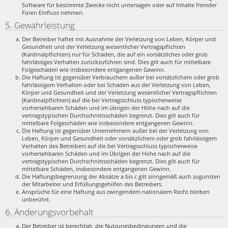
Software für bestimmte Zwecke nicht untersagen oder auf Inhalte fremder
Foren Einfluss nehmen.
5. Gewährleistung
Der Betreiber haftet mit Ausnahme der Verletzung von Leben, Körper und
Gesundheit und der Verletzung wesentlicher Vertragspflichten
(Kardinalpflichten) nur für Schäden, die auf ein vorsätzliches oder grob
fahrlässiges Verhalten zurückzuführen sind. Dies gilt auch für mittelbare
Folgeschäden wie insbesondere entgangenen Gewinn.
Die Haftung ist gegenüber Verbrauchern außer bei vorsätzlichem oder grob
fahrlässigem Verhalten oder bei Schäden aus der Verletzung von Leben,
Körper und Gesundheit und der Verletzung wesentlicher Vertragspflichten
(Kardinalpflichten) auf die bei Vertragsschluss typischerweise
vorhersehbaren Schäden und im übrigen der Höhe nach auf die
vertragstypischen Durchschnittsschäden begrenzt. Dies gilt auch für
mittelbare Folgeschäden wie insbesondere entgangenen Gewinn.
Die Haftung ist gegenüber Unternehmern außer bei der Verletzung von
Leben, Körper und Gesundheit oder vorsätzlichem oder grob fahrlässigem
Verhalten des Betreibers auf die bei Vertragsschluss typischerweise
vorhersehbaren Schäden und im Übrigen der Höhe nach auf die
vertragstypischen Durchschnittsschäden begrenzt. Dies gilt auch für
mittelbare Schäden, insbesondere entgangenen Gewinn.
Die Haftungsbegrenzung der Absätze a bis c gilt sinngemäß auch zugunsten
der Mitarbeiter und Erfüllungsgehilfen des Betreibers.
Ansprüche für eine Haftung aus zwingendem nationalem Recht bleiben
unberührt.
6. Änderungsvorbehalt
Der Betreiber ist berechtigt, die Nutzungsbedingungen und die