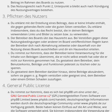
Beitrag im Rahmen des Boards zu nutzen.
Das Nutzungsrecht nach Punkt 2, Unterpunkt a bleibt auch nach Kündigung
des Nutzungsvertrages bestehen.
3. Pflichten des Nutzers
Du erklärst mit der Erstellung eines Beitrags, dass er keine Inhalte enthält,
die gegen geltendes Recht oder die guten Sitten verstoßen. Du erklärst
insbesondere, dass du das Recht besitzt, die in deinen Beiträgen
verwendeten Links und Bilder zu setzen bzw. zu verwenden.
Der Betreiber des Boards übt das Hausrecht aus. Bei Verstößen gegen diese
Nutzungsbedingungen oder anderer im Board veröffentlichten Regeln kann
der Betreiber dich nach Abmahnung zeitweise oder dauerhaft von der
Nutzung dieses Boards ausschließen und dir ein Hausverbot erteilen.
Du nimmst zur Kenntnis, dass der Betreiber keine Verantwortung für die
Inhalte von Beiträgen übernimmt, die er nicht selbst erstellt hat oder die er
nicht zur Kenntnis genommen hat. Du gestattest dem Betreiber, dein
Benutzerkonto, Beiträge und Funktionen jederzeit zu löschen oder zu
sperren.
Du gestattest dem Betreiber darüber hinaus, deine Beiträge abzuändern,
sofern sie gegen o. g. Regeln verstoßen oder geeignet sind, dem Betreiber
oder einem Dritten Schaden zuzufügen.
4. General Public License
Du nimmst zur Kenntnis, dass es sich bei phpBB um eine unter der „
GNU General Public License v2
“ (GPL) bereitgestellten Foren-Software von
phpBB Limited (www.phpbb.com) handelt; deutschsprachige Informationen
werden durch die deutschsprachige Community unter www.phpbb.de zur
Verfügung gestellt. Beide haben keinen Einfluss auf die Art und Weise, wie
die Software verwendet wird. Sie können insbesondere die Verwendung der