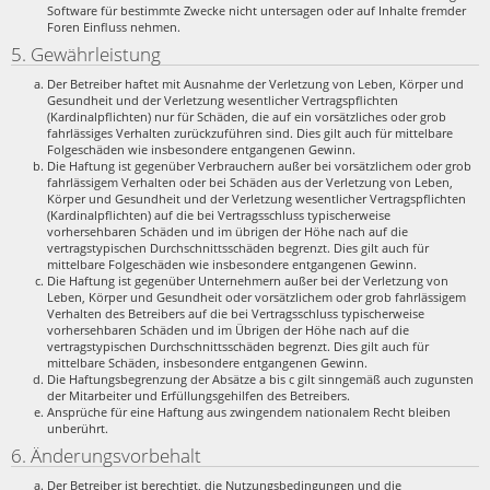
Software für bestimmte Zwecke nicht untersagen oder auf Inhalte fremder
Foren Einfluss nehmen.
5. Gewährleistung
Der Betreiber haftet mit Ausnahme der Verletzung von Leben, Körper und
Gesundheit und der Verletzung wesentlicher Vertragspflichten
(Kardinalpflichten) nur für Schäden, die auf ein vorsätzliches oder grob
fahrlässiges Verhalten zurückzuführen sind. Dies gilt auch für mittelbare
Folgeschäden wie insbesondere entgangenen Gewinn.
Die Haftung ist gegenüber Verbrauchern außer bei vorsätzlichem oder grob
fahrlässigem Verhalten oder bei Schäden aus der Verletzung von Leben,
Körper und Gesundheit und der Verletzung wesentlicher Vertragspflichten
(Kardinalpflichten) auf die bei Vertragsschluss typischerweise
vorhersehbaren Schäden und im übrigen der Höhe nach auf die
vertragstypischen Durchschnittsschäden begrenzt. Dies gilt auch für
mittelbare Folgeschäden wie insbesondere entgangenen Gewinn.
Die Haftung ist gegenüber Unternehmern außer bei der Verletzung von
Leben, Körper und Gesundheit oder vorsätzlichem oder grob fahrlässigem
Verhalten des Betreibers auf die bei Vertragsschluss typischerweise
vorhersehbaren Schäden und im Übrigen der Höhe nach auf die
vertragstypischen Durchschnittsschäden begrenzt. Dies gilt auch für
mittelbare Schäden, insbesondere entgangenen Gewinn.
Die Haftungsbegrenzung der Absätze a bis c gilt sinngemäß auch zugunsten
der Mitarbeiter und Erfüllungsgehilfen des Betreibers.
Ansprüche für eine Haftung aus zwingendem nationalem Recht bleiben
unberührt.
6. Änderungsvorbehalt
Der Betreiber ist berechtigt, die Nutzungsbedingungen und die