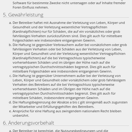
Software für bestimmte Zwecke nicht untersagen oder auf Inhalte fremder
Foren Einfluss nehmen.
5. Gewährleistung
Der Betreiber haftet mit Ausnahme der Verletzung von Leben, Körper und
Gesundheit und der Verletzung wesentlicher Vertragspflichten
(Kardinalpflichten) nur für Schäden, die auf ein vorsätzliches oder grob
fahrlässiges Verhalten zurückzuführen sind. Dies gilt auch für mittelbare
Folgeschäden wie insbesondere entgangenen Gewinn.
Die Haftung ist gegenüber Verbrauchern außer bei vorsätzlichem oder grob
fahrlässigem Verhalten oder bei Schäden aus der Verletzung von Leben,
Körper und Gesundheit und der Verletzung wesentlicher Vertragspflichten
(Kardinalpflichten) auf die bei Vertragsschluss typischerweise
vorhersehbaren Schäden und im übrigen der Höhe nach auf die
vertragstypischen Durchschnittsschäden begrenzt. Dies gilt auch für
mittelbare Folgeschäden wie insbesondere entgangenen Gewinn.
Die Haftung ist gegenüber Unternehmern außer bei der Verletzung von
Leben, Körper und Gesundheit oder vorsätzlichem oder grob fahrlässigem
Verhalten des Betreibers auf die bei Vertragsschluss typischerweise
vorhersehbaren Schäden und im Übrigen der Höhe nach auf die
vertragstypischen Durchschnittsschäden begrenzt. Dies gilt auch für
mittelbare Schäden, insbesondere entgangenen Gewinn.
Die Haftungsbegrenzung der Absätze a bis c gilt sinngemäß auch zugunsten
der Mitarbeiter und Erfüllungsgehilfen des Betreibers.
Ansprüche für eine Haftung aus zwingendem nationalem Recht bleiben
unberührt.
6. Änderungsvorbehalt
Der Betreiber ist berechtigt, die Nutzungsbedingungen und die