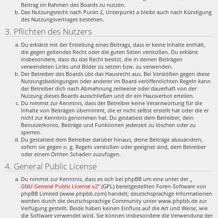
Beitrag im Rahmen des Boards zu nutzen.
Das Nutzungsrecht nach Punkt 2, Unterpunkt a bleibt auch nach Kündigung
des Nutzungsvertrages bestehen.
3. Pflichten des Nutzers
Du erklärst mit der Erstellung eines Beitrags, dass er keine Inhalte enthält,
die gegen geltendes Recht oder die guten Sitten verstoßen. Du erklärst
insbesondere, dass du das Recht besitzt, die in deinen Beiträgen
verwendeten Links und Bilder zu setzen bzw. zu verwenden.
Der Betreiber des Boards übt das Hausrecht aus. Bei Verstößen gegen diese
Nutzungsbedingungen oder anderer im Board veröffentlichten Regeln kann
der Betreiber dich nach Abmahnung zeitweise oder dauerhaft von der
Nutzung dieses Boards ausschließen und dir ein Hausverbot erteilen.
Du nimmst zur Kenntnis, dass der Betreiber keine Verantwortung für die
Inhalte von Beiträgen übernimmt, die er nicht selbst erstellt hat oder die er
nicht zur Kenntnis genommen hat. Du gestattest dem Betreiber, dein
Benutzerkonto, Beiträge und Funktionen jederzeit zu löschen oder zu
sperren.
Du gestattest dem Betreiber darüber hinaus, deine Beiträge abzuändern,
sofern sie gegen o. g. Regeln verstoßen oder geeignet sind, dem Betreiber
oder einem Dritten Schaden zuzufügen.
4. General Public License
Du nimmst zur Kenntnis, dass es sich bei phpBB um eine unter der „
GNU General Public License v2
“ (GPL) bereitgestellten Foren-Software von
phpBB Limited (www.phpbb.com) handelt; deutschsprachige Informationen
werden durch die deutschsprachige Community unter www.phpbb.de zur
Verfügung gestellt. Beide haben keinen Einfluss auf die Art und Weise, wie
die Software verwendet wird. Sie können insbesondere die Verwendung der