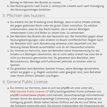
Beitrag im Rahmen des Boards zu nutzen.
Das Nutzungsrecht nach Punkt 2, Unterpunkt a bleibt auch nach Kündigung
des Nutzungsvertrages bestehen.
3. Pflichten des Nutzers
Du erklärst mit der Erstellung eines Beitrags, dass er keine Inhalte enthält,
die gegen geltendes Recht oder die guten Sitten verstoßen. Du erklärst
insbesondere, dass du das Recht besitzt, die in deinen Beiträgen
verwendeten Links und Bilder zu setzen bzw. zu verwenden.
Der Betreiber des Boards übt das Hausrecht aus. Bei Verstößen gegen diese
Nutzungsbedingungen oder anderer im Board veröffentlichten Regeln kann
der Betreiber dich nach Abmahnung zeitweise oder dauerhaft von der
Nutzung dieses Boards ausschließen und dir ein Hausverbot erteilen.
Du nimmst zur Kenntnis, dass der Betreiber keine Verantwortung für die
Inhalte von Beiträgen übernimmt, die er nicht selbst erstellt hat oder die er
nicht zur Kenntnis genommen hat. Du gestattest dem Betreiber, dein
Benutzerkonto, Beiträge und Funktionen jederzeit zu löschen oder zu
sperren.
Du gestattest dem Betreiber darüber hinaus, deine Beiträge abzuändern,
sofern sie gegen o. g. Regeln verstoßen oder geeignet sind, dem Betreiber
oder einem Dritten Schaden zuzufügen.
4. General Public License
Du nimmst zur Kenntnis, dass es sich bei phpBB um eine unter der „
GNU General Public License v2
“ (GPL) bereitgestellten Foren-Software von
phpBB Limited (www.phpbb.com) handelt; deutschsprachige Informationen
werden durch die deutschsprachige Community unter www.phpbb.de zur
Verfügung gestellt. Beide haben keinen Einfluss auf die Art und Weise, wie
die Software verwendet wird. Sie können insbesondere die Verwendung der