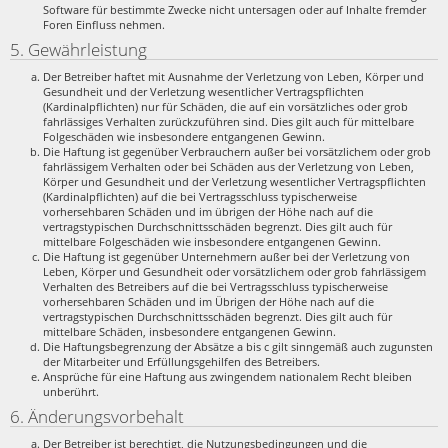
Software für bestimmte Zwecke nicht untersagen oder auf Inhalte fremder
Foren Einfluss nehmen.
5. Gewährleistung
Der Betreiber haftet mit Ausnahme der Verletzung von Leben, Körper und
Gesundheit und der Verletzung wesentlicher Vertragspflichten
(Kardinalpflichten) nur für Schäden, die auf ein vorsätzliches oder grob
fahrlässiges Verhalten zurückzuführen sind. Dies gilt auch für mittelbare
Folgeschäden wie insbesondere entgangenen Gewinn.
Die Haftung ist gegenüber Verbrauchern außer bei vorsätzlichem oder grob
fahrlässigem Verhalten oder bei Schäden aus der Verletzung von Leben,
Körper und Gesundheit und der Verletzung wesentlicher Vertragspflichten
(Kardinalpflichten) auf die bei Vertragsschluss typischerweise
vorhersehbaren Schäden und im übrigen der Höhe nach auf die
vertragstypischen Durchschnittsschäden begrenzt. Dies gilt auch für
mittelbare Folgeschäden wie insbesondere entgangenen Gewinn.
Die Haftung ist gegenüber Unternehmern außer bei der Verletzung von
Leben, Körper und Gesundheit oder vorsätzlichem oder grob fahrlässigem
Verhalten des Betreibers auf die bei Vertragsschluss typischerweise
vorhersehbaren Schäden und im Übrigen der Höhe nach auf die
vertragstypischen Durchschnittsschäden begrenzt. Dies gilt auch für
mittelbare Schäden, insbesondere entgangenen Gewinn.
Die Haftungsbegrenzung der Absätze a bis c gilt sinngemäß auch zugunsten
der Mitarbeiter und Erfüllungsgehilfen des Betreibers.
Ansprüche für eine Haftung aus zwingendem nationalem Recht bleiben
unberührt.
6. Änderungsvorbehalt
Der Betreiber ist berechtigt, die Nutzungsbedingungen und die