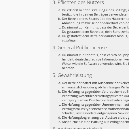
3. Pflichten des Nutzers
Du erklärst mit der Erstellung eines Beitrags
besitzt, die in deinen Beiträgen verwendeten
Der Betreiber des Boards übt das Hausrecht 
Abmahnung zeitweise oder dauerhaft von der
Du nimmst zur Kenntnis, dass der Betreiber k
Du gestattest dem Betreiber, dein Benutzerko
Du gestattest dem Betreiber darüber hinaus, 
zuzufügen.
4. General Public License
Du nimmst zur Kenntnis, dass es sich bei ph
handelt; deutschsprachige Informationen we
Weise, wie die Software verwendet wird. Sie
nehmen.
5. Gewährleistung
Der Betreiber haftet mit Ausnahme der Verlet
ein vorsätzliches oder grob fahrlässiges Ver
Die Haftung ist gegenüber Verbrauchern auße
Verletzung wesentlicher Vertragspflichten (K
vertragstypischen Durchschnittsschäden begr
Die Haftung ist gegenüber Unternehmern auße
Vertragsschluss typischerweise vorhersehbar
Schäden, insbesondere entgangenen Gewinn
Die Haftungsbegrenzung der Absätze a bis c g
Ansprüche für eine Haftung aus zwingendem
6. Änderungsvorbehalt