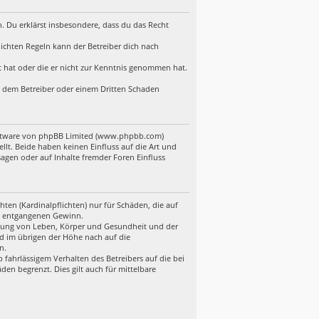
en. Du erklärst insbesondere, dass du das Recht
ichten Regeln kann der Betreiber dich nach
lt hat oder die er nicht zur Kenntnis genommen hat.
d, dem Betreiber oder einem Dritten Schaden
Software von phpBB Limited (www.phpbb.com)
t. Beide haben keinen Einfluss auf die Art und
gen oder auf Inhalte fremder Foren Einfluss
ten (Kardinalpflichten) nur für Schäden, die auf
ere entgangenen Gewinn.
etzung von Leben, Körper und Gesundheit und der
nd im übrigen der Höhe nach auf die
n.
fahrlässigem Verhalten des Betreibers auf die bei
en begrenzt. Dies gilt auch für mittelbare