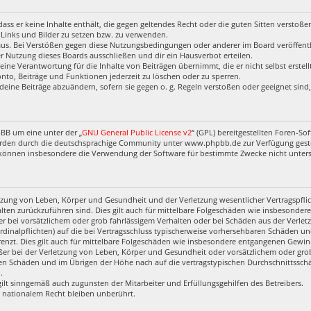
, dass er keine Inhalte enthält, die gegen geltendes Recht oder die guten Sitten verstoß
 Links und Bilder zu setzen bzw. zu verwenden.
aus. Bei Verstößen gegen diese Nutzungsbedingungen oder anderer im Board veröffentl
 Nutzung dieses Boards ausschließen und dir ein Hausverbot erteilen.
eine Verantwortung für die Inhalte von Beiträgen übernimmt, die er nicht selbst erstel
nto, Beiträge und Funktionen jederzeit zu löschen oder zu sperren.
deine Beiträge abzuändern, sofern sie gegen o. g. Regeln verstoßen oder geeignet sin
pBB um eine unter der „
GNU General Public License v2
“ (GPL) bereitgestellten Foren-
rden durch die deutschsprachige Community unter www.phpbb.de zur Verfügung gestell
 können insbesondere die Verwendung der Software für bestimmte Zwecke nicht untersa
zung von Leben, Körper und Gesundheit und der Verletzung wesentlicher Vertragspflich
halten zurückzuführen sind. Dies gilt auch für mittelbare Folgeschäden wie insbesond
r bei vorsätzlichem oder grob fahrlässigem Verhalten oder bei Schäden aus der Verl
ardinalpflichten) auf die bei Vertragsschluss typischerweise vorhersehbaren Schäden u
enzt. Dies gilt auch für mittelbare Folgeschäden wie insbesondere entgangenen Gewin
r bei der Verletzung von Leben, Körper und Gesundheit oder vorsätzlichem oder grob 
en Schäden und im Übrigen der Höhe nach auf die vertragstypischen Durchschnittsschäd
.
ilt sinngemäß auch zugunsten der Mitarbeiter und Erfüllungsgehilfen des Betreibers.
 nationalem Recht bleiben unberührt.