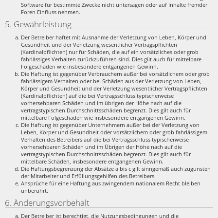
Software für bestimmte Zwecke nicht untersagen oder auf Inhalte fremder
Foren Einfluss nehmen.
5. Gewährleistung
Der Betreiber haftet mit Ausnahme der Verletzung von Leben, Körper und
Gesundheit und der Verletzung wesentlicher Vertragspflichten
(Kardinalpflichten) nur für Schäden, die auf ein vorsätzliches oder grob
fahrlässiges Verhalten zurückzuführen sind. Dies gilt auch für mittelbare
Folgeschäden wie insbesondere entgangenen Gewinn.
Die Haftung ist gegenüber Verbrauchern außer bei vorsätzlichem oder grob
fahrlässigem Verhalten oder bei Schäden aus der Verletzung von Leben,
Körper und Gesundheit und der Verletzung wesentlicher Vertragspflichten
(Kardinalpflichten) auf die bei Vertragsschluss typischerweise
vorhersehbaren Schäden und im übrigen der Höhe nach auf die
vertragstypischen Durchschnittsschäden begrenzt. Dies gilt auch für
mittelbare Folgeschäden wie insbesondere entgangenen Gewinn.
Die Haftung ist gegenüber Unternehmern außer bei der Verletzung von
Leben, Körper und Gesundheit oder vorsätzlichem oder grob fahrlässigem
Verhalten des Betreibers auf die bei Vertragsschluss typischerweise
vorhersehbaren Schäden und im Übrigen der Höhe nach auf die
vertragstypischen Durchschnittsschäden begrenzt. Dies gilt auch für
mittelbare Schäden, insbesondere entgangenen Gewinn.
Die Haftungsbegrenzung der Absätze a bis c gilt sinngemäß auch zugunsten
der Mitarbeiter und Erfüllungsgehilfen des Betreibers.
Ansprüche für eine Haftung aus zwingendem nationalem Recht bleiben
unberührt.
6. Änderungsvorbehalt
Der Betreiber ist berechtigt, die Nutzungsbedingungen und die