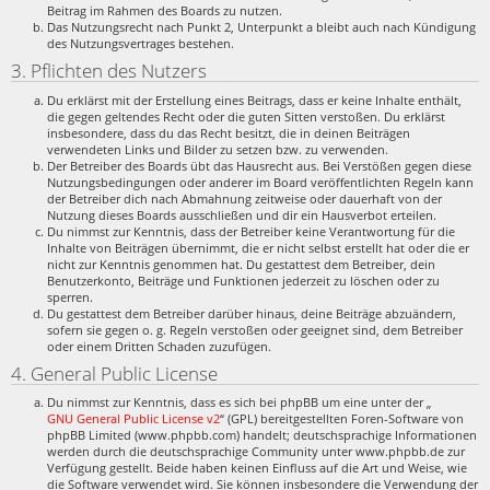
Beitrag im Rahmen des Boards zu nutzen.
Das Nutzungsrecht nach Punkt 2, Unterpunkt a bleibt auch nach Kündigung
des Nutzungsvertrages bestehen.
3. Pflichten des Nutzers
Du erklärst mit der Erstellung eines Beitrags, dass er keine Inhalte enthält,
die gegen geltendes Recht oder die guten Sitten verstoßen. Du erklärst
insbesondere, dass du das Recht besitzt, die in deinen Beiträgen
verwendeten Links und Bilder zu setzen bzw. zu verwenden.
Der Betreiber des Boards übt das Hausrecht aus. Bei Verstößen gegen diese
Nutzungsbedingungen oder anderer im Board veröffentlichten Regeln kann
der Betreiber dich nach Abmahnung zeitweise oder dauerhaft von der
Nutzung dieses Boards ausschließen und dir ein Hausverbot erteilen.
Du nimmst zur Kenntnis, dass der Betreiber keine Verantwortung für die
Inhalte von Beiträgen übernimmt, die er nicht selbst erstellt hat oder die er
nicht zur Kenntnis genommen hat. Du gestattest dem Betreiber, dein
Benutzerkonto, Beiträge und Funktionen jederzeit zu löschen oder zu
sperren.
Du gestattest dem Betreiber darüber hinaus, deine Beiträge abzuändern,
sofern sie gegen o. g. Regeln verstoßen oder geeignet sind, dem Betreiber
oder einem Dritten Schaden zuzufügen.
4. General Public License
Du nimmst zur Kenntnis, dass es sich bei phpBB um eine unter der „
GNU General Public License v2
“ (GPL) bereitgestellten Foren-Software von
phpBB Limited (www.phpbb.com) handelt; deutschsprachige Informationen
werden durch die deutschsprachige Community unter www.phpbb.de zur
Verfügung gestellt. Beide haben keinen Einfluss auf die Art und Weise, wie
die Software verwendet wird. Sie können insbesondere die Verwendung der