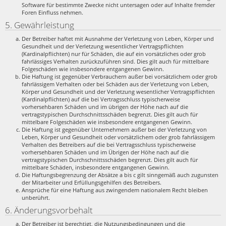
Software für bestimmte Zwecke nicht untersagen oder auf Inhalte fremder
Foren Einfluss nehmen.
5. Gewährleistung
Der Betreiber haftet mit Ausnahme der Verletzung von Leben, Körper und
Gesundheit und der Verletzung wesentlicher Vertragspflichten
(Kardinalpflichten) nur für Schäden, die auf ein vorsätzliches oder grob
fahrlässiges Verhalten zurückzuführen sind. Dies gilt auch für mittelbare
Folgeschäden wie insbesondere entgangenen Gewinn.
Die Haftung ist gegenüber Verbrauchern außer bei vorsätzlichem oder grob
fahrlässigem Verhalten oder bei Schäden aus der Verletzung von Leben,
Körper und Gesundheit und der Verletzung wesentlicher Vertragspflichten
(Kardinalpflichten) auf die bei Vertragsschluss typischerweise
vorhersehbaren Schäden und im übrigen der Höhe nach auf die
vertragstypischen Durchschnittsschäden begrenzt. Dies gilt auch für
mittelbare Folgeschäden wie insbesondere entgangenen Gewinn.
Die Haftung ist gegenüber Unternehmern außer bei der Verletzung von
Leben, Körper und Gesundheit oder vorsätzlichem oder grob fahrlässigem
Verhalten des Betreibers auf die bei Vertragsschluss typischerweise
vorhersehbaren Schäden und im Übrigen der Höhe nach auf die
vertragstypischen Durchschnittsschäden begrenzt. Dies gilt auch für
mittelbare Schäden, insbesondere entgangenen Gewinn.
Die Haftungsbegrenzung der Absätze a bis c gilt sinngemäß auch zugunsten
der Mitarbeiter und Erfüllungsgehilfen des Betreibers.
Ansprüche für eine Haftung aus zwingendem nationalem Recht bleiben
unberührt.
6. Änderungsvorbehalt
Der Betreiber ist berechtigt, die Nutzungsbedingungen und die