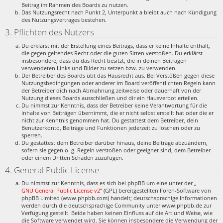
Beitrag im Rahmen des Boards zu nutzen.
Das Nutzungsrecht nach Punkt 2, Unterpunkt a bleibt auch nach Kündigung
des Nutzungsvertrages bestehen.
3. Pflichten des Nutzers
Du erklärst mit der Erstellung eines Beitrags, dass er keine Inhalte enthält,
die gegen geltendes Recht oder die guten Sitten verstoßen. Du erklärst
insbesondere, dass du das Recht besitzt, die in deinen Beiträgen
verwendeten Links und Bilder zu setzen bzw. zu verwenden.
Der Betreiber des Boards übt das Hausrecht aus. Bei Verstößen gegen diese
Nutzungsbedingungen oder anderer im Board veröffentlichten Regeln kann
der Betreiber dich nach Abmahnung zeitweise oder dauerhaft von der
Nutzung dieses Boards ausschließen und dir ein Hausverbot erteilen.
Du nimmst zur Kenntnis, dass der Betreiber keine Verantwortung für die
Inhalte von Beiträgen übernimmt, die er nicht selbst erstellt hat oder die er
nicht zur Kenntnis genommen hat. Du gestattest dem Betreiber, dein
Benutzerkonto, Beiträge und Funktionen jederzeit zu löschen oder zu
sperren.
Du gestattest dem Betreiber darüber hinaus, deine Beiträge abzuändern,
sofern sie gegen o. g. Regeln verstoßen oder geeignet sind, dem Betreiber
oder einem Dritten Schaden zuzufügen.
4. General Public License
Du nimmst zur Kenntnis, dass es sich bei phpBB um eine unter der „
GNU General Public License v2
“ (GPL) bereitgestellten Foren-Software von
phpBB Limited (www.phpbb.com) handelt; deutschsprachige Informationen
werden durch die deutschsprachige Community unter www.phpbb.de zur
Verfügung gestellt. Beide haben keinen Einfluss auf die Art und Weise, wie
die Software verwendet wird. Sie können insbesondere die Verwendung der