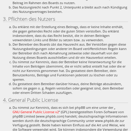
Beitrag im Rahmen des Boards zu nutzen.
Das Nutzungsrecht nach Punkt 2, Unterpunkt a bleibt auch nach Kündigung
des Nutzungsvertrages bestehen.
3. Pflichten des Nutzers
Du erklärst mit der Erstellung eines Beitrags, dass er keine Inhalte enthält,
die gegen geltendes Recht oder die guten Sitten verstoßen. Du erklärst
insbesondere, dass du das Recht besitzt, die in deinen Beiträgen
verwendeten Links und Bilder zu setzen bzw. zu verwenden.
Der Betreiber des Boards übt das Hausrecht aus. Bei Verstößen gegen diese
Nutzungsbedingungen oder anderer im Board veröffentlichten Regeln kann
der Betreiber dich nach Abmahnung zeitweise oder dauerhaft von der
Nutzung dieses Boards ausschließen und dir ein Hausverbot erteilen.
Du nimmst zur Kenntnis, dass der Betreiber keine Verantwortung für die
Inhalte von Beiträgen übernimmt, die er nicht selbst erstellt hat oder die er
nicht zur Kenntnis genommen hat. Du gestattest dem Betreiber, dein
Benutzerkonto, Beiträge und Funktionen jederzeit zu löschen oder zu
sperren.
Du gestattest dem Betreiber darüber hinaus, deine Beiträge abzuändern,
sofern sie gegen o. g. Regeln verstoßen oder geeignet sind, dem Betreiber
oder einem Dritten Schaden zuzufügen.
4. General Public License
Du nimmst zur Kenntnis, dass es sich bei phpBB um eine unter der „
GNU General Public License v2
“ (GPL) bereitgestellten Foren-Software von
phpBB Limited (www.phpbb.com) handelt; deutschsprachige Informationen
werden durch die deutschsprachige Community unter www.phpbb.de zur
Verfügung gestellt. Beide haben keinen Einfluss auf die Art und Weise, wie
die Software verwendet wird. Sie können insbesondere die Verwendung der