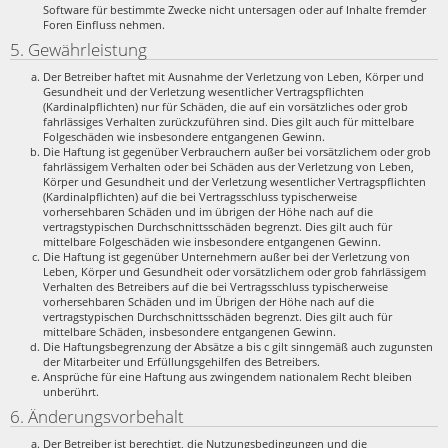
Software für bestimmte Zwecke nicht untersagen oder auf Inhalte fremder
Foren Einfluss nehmen.
5. Gewährleistung
Der Betreiber haftet mit Ausnahme der Verletzung von Leben, Körper und
Gesundheit und der Verletzung wesentlicher Vertragspflichten
(Kardinalpflichten) nur für Schäden, die auf ein vorsätzliches oder grob
fahrlässiges Verhalten zurückzuführen sind. Dies gilt auch für mittelbare
Folgeschäden wie insbesondere entgangenen Gewinn.
Die Haftung ist gegenüber Verbrauchern außer bei vorsätzlichem oder grob
fahrlässigem Verhalten oder bei Schäden aus der Verletzung von Leben,
Körper und Gesundheit und der Verletzung wesentlicher Vertragspflichten
(Kardinalpflichten) auf die bei Vertragsschluss typischerweise
vorhersehbaren Schäden und im übrigen der Höhe nach auf die
vertragstypischen Durchschnittsschäden begrenzt. Dies gilt auch für
mittelbare Folgeschäden wie insbesondere entgangenen Gewinn.
Die Haftung ist gegenüber Unternehmern außer bei der Verletzung von
Leben, Körper und Gesundheit oder vorsätzlichem oder grob fahrlässigem
Verhalten des Betreibers auf die bei Vertragsschluss typischerweise
vorhersehbaren Schäden und im Übrigen der Höhe nach auf die
vertragstypischen Durchschnittsschäden begrenzt. Dies gilt auch für
mittelbare Schäden, insbesondere entgangenen Gewinn.
Die Haftungsbegrenzung der Absätze a bis c gilt sinngemäß auch zugunsten
der Mitarbeiter und Erfüllungsgehilfen des Betreibers.
Ansprüche für eine Haftung aus zwingendem nationalem Recht bleiben
unberührt.
6. Änderungsvorbehalt
Der Betreiber ist berechtigt, die Nutzungsbedingungen und die