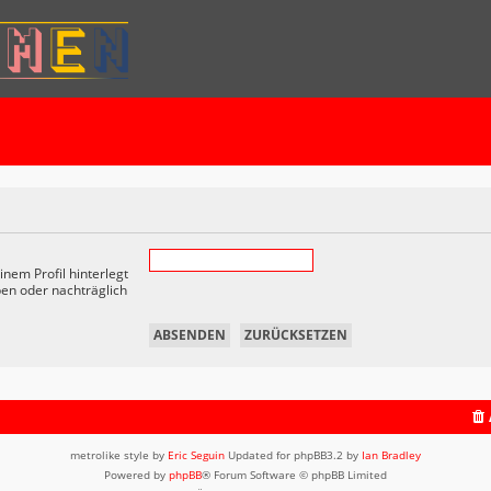
nem Profil hinterlegt
ben oder nachträglich
metrolike style by
Eric Seguin
Updated for phpBB3.2 by
Ian Bradley
Powered by
phpBB
® Forum Software © phpBB Limited