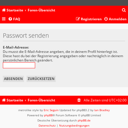
Startseite
Foren-Übersicht
FAQ
Registrieren
Anmelden
c
Passwort senden
E-Mail-Adresse:
Du musst die E-Mail-Adresse angeben, die in deinem Profil hinterlegt ist.
Diese hast du bei der Registrierung angegeben oder nachträglich in deinem
persönlichen Bereich geändert.
Startseite
Foren-Übersicht
Alle Zeiten sind
UTC+02:00
metrolike style by
Eric Seguin
Updated for phpBB3.2 by
Ian Bradley
Powered by
phpBB
® Forum Software © phpBB Limited
Deutsche Übersetzung durch
phpBB.de
Datenschutz
|
Nutzungsbedingungen