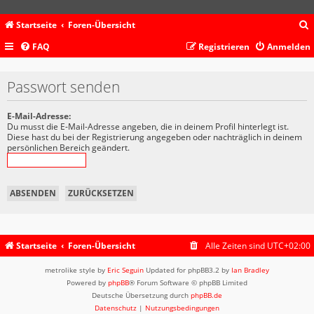
Startseite
Foren-Übersicht
FAQ
Registrieren
Anmelden
c
Passwort senden
E-Mail-Adresse:
Du musst die E-Mail-Adresse angeben, die in deinem Profil hinterlegt ist.
Diese hast du bei der Registrierung angegeben oder nachträglich in deinem
persönlichen Bereich geändert.
Startseite
Foren-Übersicht
Alle Zeiten sind
UTC+02:00
metrolike style by
Eric Seguin
Updated for phpBB3.2 by
Ian Bradley
Powered by
phpBB
® Forum Software © phpBB Limited
Deutsche Übersetzung durch
phpBB.de
Datenschutz
|
Nutzungsbedingungen