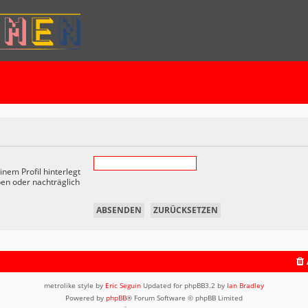
nem Profil hinterlegt
ben oder nachträglich
metrolike style by
Eric Seguin
Updated for phpBB3.2 by
Ian Bradley
Powered by
phpBB
® Forum Software © phpBB Limited