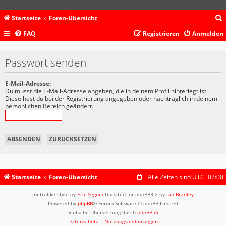
Startseite
Foren-Übersicht
FAQ
Registrieren
Anmelden
c
Passwort senden
E-Mail-Adresse:
Du musst die E-Mail-Adresse angeben, die in deinem Profil hinterlegt ist.
Diese hast du bei der Registrierung angegeben oder nachträglich in deinem
persönlichen Bereich geändert.
Startseite
Foren-Übersicht
Alle Zeiten sind
UTC+02:00
metrolike style by
Eric Seguin
Updated for phpBB3.2 by
Ian Bradley
Powered by
phpBB
® Forum Software © phpBB Limited
Deutsche Übersetzung durch
phpBB.de
Datenschutz
|
Nutzungsbedingungen