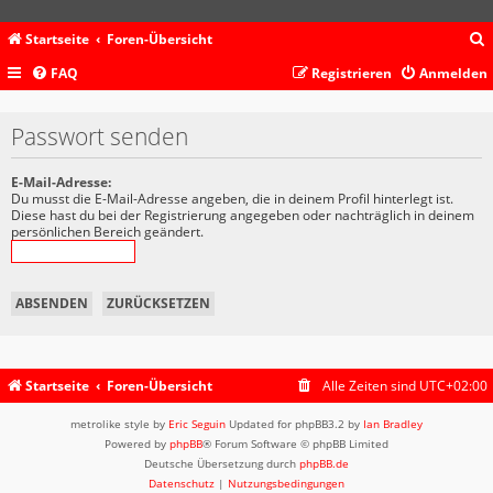
Startseite
Foren-Übersicht
FAQ
Registrieren
Anmelden
c
Passwort senden
E-Mail-Adresse:
Du musst die E-Mail-Adresse angeben, die in deinem Profil hinterlegt ist.
Diese hast du bei der Registrierung angegeben oder nachträglich in deinem
persönlichen Bereich geändert.
Startseite
Foren-Übersicht
Alle Zeiten sind
UTC+02:00
metrolike style by
Eric Seguin
Updated for phpBB3.2 by
Ian Bradley
Powered by
phpBB
® Forum Software © phpBB Limited
Deutsche Übersetzung durch
phpBB.de
Datenschutz
|
Nutzungsbedingungen