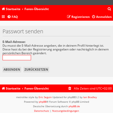
Startseite
Foren-Übersicht
FAQ
Registrieren
Anmelden
c
Passwort senden
E-Mail-Adresse:
Du musst die E-Mail-Adresse angeben, die in deinem Profil hinterlegt ist.
Diese hast du bei der Registrierung angegeben oder nachträglich in deinem
persönlichen Bereich geändert.
Startseite
Foren-Übersicht
Alle Zeiten sind
UTC+02:00
metrolike style by
Eric Seguin
Updated for phpBB3.2 by
Ian Bradley
Powered by
phpBB
® Forum Software © phpBB Limited
Deutsche Übersetzung durch
phpBB.de
Datenschutz
|
Nutzungsbedingungen