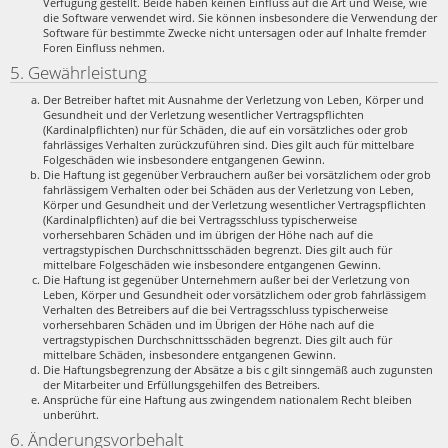
Verfügung gestellt. Beide haben keinen Einfluss auf die Art und Weise, wie
die Software verwendet wird. Sie können insbesondere die Verwendung der
Software für bestimmte Zwecke nicht untersagen oder auf Inhalte fremder
Foren Einfluss nehmen.
5. Gewährleistung
Der Betreiber haftet mit Ausnahme der Verletzung von Leben, Körper und
Gesundheit und der Verletzung wesentlicher Vertragspflichten
(Kardinalpflichten) nur für Schäden, die auf ein vorsätzliches oder grob
fahrlässiges Verhalten zurückzuführen sind. Dies gilt auch für mittelbare
Folgeschäden wie insbesondere entgangenen Gewinn.
Die Haftung ist gegenüber Verbrauchern außer bei vorsätzlichem oder grob
fahrlässigem Verhalten oder bei Schäden aus der Verletzung von Leben,
Körper und Gesundheit und der Verletzung wesentlicher Vertragspflichten
(Kardinalpflichten) auf die bei Vertragsschluss typischerweise
vorhersehbaren Schäden und im übrigen der Höhe nach auf die
vertragstypischen Durchschnittsschäden begrenzt. Dies gilt auch für
mittelbare Folgeschäden wie insbesondere entgangenen Gewinn.
Die Haftung ist gegenüber Unternehmern außer bei der Verletzung von
Leben, Körper und Gesundheit oder vorsätzlichem oder grob fahrlässigem
Verhalten des Betreibers auf die bei Vertragsschluss typischerweise
vorhersehbaren Schäden und im Übrigen der Höhe nach auf die
vertragstypischen Durchschnittsschäden begrenzt. Dies gilt auch für
mittelbare Schäden, insbesondere entgangenen Gewinn.
Die Haftungsbegrenzung der Absätze a bis c gilt sinngemäß auch zugunsten
der Mitarbeiter und Erfüllungsgehilfen des Betreibers.
Ansprüche für eine Haftung aus zwingendem nationalem Recht bleiben
unberührt.
6. Änderungsvorbehalt