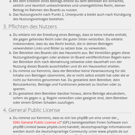
Mit dem Erstellen eines Beitrags erteilst du dem Betreiber ein einfaches,
zeitlich und räumlich unbeschränktes und unentgeltliches Recht, deinen
Beitrag im Rahmen des Boards zu nutzen.
Das Nutzungsrecht nach Punkt 2, Unterpunkt a bleibt auch nach Kündigung
des Nutzungsvertrages bestehen.
3. Pflichten des Nutzers
Du erklärst mit der Erstellung eines Beitrags, dass er keine Inhalte enthält,
die gegen geltendes Recht oder die guten Sitten verstoßen. Du erklärst
insbesondere, dass du das Recht besitzt, die in deinen Beiträgen
verwendeten Links und Bilder zu setzen bzw. zu verwenden.
Der Betreiber des Boards übt das Hausrecht aus. Bei Verstößen gegen diese
Nutzungsbedingungen oder anderer im Board veröffentlichten Regeln kann
der Betreiber dich nach Abmahnung zeitweise oder dauerhaft von der
Nutzung dieses Boards ausschließen und dir ein Hausverbot erteilen.
Du nimmst zur Kenntnis, dass der Betreiber keine Verantwortung für die
Inhalte von Beiträgen übernimmt, die er nicht selbst erstellt hat oder die er
nicht zur Kenntnis genommen hat. Du gestattest dem Betreiber, dein
Benutzerkonto, Beiträge und Funktionen jederzeit zu löschen oder zu
sperren.
Du gestattest dem Betreiber darüber hinaus, deine Beiträge abzuändern,
sofern sie gegen o. g. Regeln verstoßen oder geeignet sind, dem Betreiber
oder einem Dritten Schaden zuzufügen.
4. General Public License
Du nimmst zur Kenntnis, dass es sich bei phpBB um eine unter der „
GNU General Public License v2
“ (GPL) bereitgestellten Foren-Software von
phpBB Limited (www.phpbb.com) handelt; deutschsprachige Informationen
werden durch die deutschsprachige Community unter www.phpbb.de zur