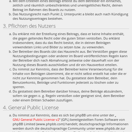
Mit dem Erstellen eines Beitrags erteilst du dem Betreiber ein einfaches,
zeitlich und räumlich unbeschränktes und unentgeltliches Recht, deinen
Beitrag im Rahmen des Boards zu nutzen.
Das Nutzungsrecht nach Punkt 2, Unterpunkt a bleibt auch nach Kündigung
des Nutzungsvertrages bestehen.
3. Pflichten des Nutzers
Du erklärst mit der Erstellung eines Beitrags, dass er keine Inhalte enthält,
die gegen geltendes Recht oder die guten Sitten verstoßen. Du erklärst
insbesondere, dass du das Recht besitzt, die in deinen Beiträgen
verwendeten Links und Bilder zu setzen bzw. zu verwenden.
Der Betreiber des Boards übt das Hausrecht aus. Bei Verstößen gegen diese
Nutzungsbedingungen oder anderer im Board veröffentlichten Regeln kann
der Betreiber dich nach Abmahnung zeitweise oder dauerhaft von der
Nutzung dieses Boards ausschließen und dir ein Hausverbot erteilen.
Du nimmst zur Kenntnis, dass der Betreiber keine Verantwortung für die
Inhalte von Beiträgen übernimmt, die er nicht selbst erstellt hat oder die er
nicht zur Kenntnis genommen hat. Du gestattest dem Betreiber, dein
Benutzerkonto, Beiträge und Funktionen jederzeit zu löschen oder zu
sperren.
Du gestattest dem Betreiber darüber hinaus, deine Beiträge abzuändern,
sofern sie gegen o. g. Regeln verstoßen oder geeignet sind, dem Betreiber
oder einem Dritten Schaden zuzufügen.
4. General Public License
Du nimmst zur Kenntnis, dass es sich bei phpBB um eine unter der „
GNU General Public License v2
“ (GPL) bereitgestellten Foren-Software von
phpBB Limited (www.phpbb.com) handelt; deutschsprachige Informationen
werden durch die deutschsprachige Community unter www.phpbb.de zur