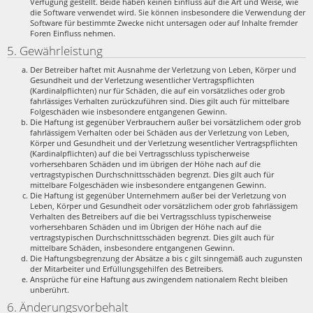
Verfügung gestellt. Beide haben keinen Einfluss auf die Art und Weise, wie
die Software verwendet wird. Sie können insbesondere die Verwendung der
Software für bestimmte Zwecke nicht untersagen oder auf Inhalte fremder
Foren Einfluss nehmen.
5. Gewährleistung
Der Betreiber haftet mit Ausnahme der Verletzung von Leben, Körper und
Gesundheit und der Verletzung wesentlicher Vertragspflichten
(Kardinalpflichten) nur für Schäden, die auf ein vorsätzliches oder grob
fahrlässiges Verhalten zurückzuführen sind. Dies gilt auch für mittelbare
Folgeschäden wie insbesondere entgangenen Gewinn.
Die Haftung ist gegenüber Verbrauchern außer bei vorsätzlichem oder grob
fahrlässigem Verhalten oder bei Schäden aus der Verletzung von Leben,
Körper und Gesundheit und der Verletzung wesentlicher Vertragspflichten
(Kardinalpflichten) auf die bei Vertragsschluss typischerweise
vorhersehbaren Schäden und im übrigen der Höhe nach auf die
vertragstypischen Durchschnittsschäden begrenzt. Dies gilt auch für
mittelbare Folgeschäden wie insbesondere entgangenen Gewinn.
Die Haftung ist gegenüber Unternehmern außer bei der Verletzung von
Leben, Körper und Gesundheit oder vorsätzlichem oder grob fahrlässigem
Verhalten des Betreibers auf die bei Vertragsschluss typischerweise
vorhersehbaren Schäden und im Übrigen der Höhe nach auf die
vertragstypischen Durchschnittsschäden begrenzt. Dies gilt auch für
mittelbare Schäden, insbesondere entgangenen Gewinn.
Die Haftungsbegrenzung der Absätze a bis c gilt sinngemäß auch zugunsten
der Mitarbeiter und Erfüllungsgehilfen des Betreibers.
Ansprüche für eine Haftung aus zwingendem nationalem Recht bleiben
unberührt.
6. Änderungsvorbehalt