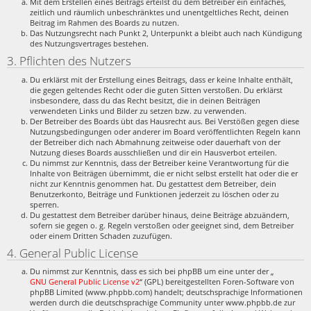
Mit dem Erstellen eines Beitrags erteilst du dem Betreiber ein einfaches,
zeitlich und räumlich unbeschränktes und unentgeltliches Recht, deinen
Beitrag im Rahmen des Boards zu nutzen.
Das Nutzungsrecht nach Punkt 2, Unterpunkt a bleibt auch nach Kündigung
des Nutzungsvertrages bestehen.
3. Pflichten des Nutzers
Du erklärst mit der Erstellung eines Beitrags, dass er keine Inhalte enthält,
die gegen geltendes Recht oder die guten Sitten verstoßen. Du erklärst
insbesondere, dass du das Recht besitzt, die in deinen Beiträgen
verwendeten Links und Bilder zu setzen bzw. zu verwenden.
Der Betreiber des Boards übt das Hausrecht aus. Bei Verstößen gegen diese
Nutzungsbedingungen oder anderer im Board veröffentlichten Regeln kann
der Betreiber dich nach Abmahnung zeitweise oder dauerhaft von der
Nutzung dieses Boards ausschließen und dir ein Hausverbot erteilen.
Du nimmst zur Kenntnis, dass der Betreiber keine Verantwortung für die
Inhalte von Beiträgen übernimmt, die er nicht selbst erstellt hat oder die er
nicht zur Kenntnis genommen hat. Du gestattest dem Betreiber, dein
Benutzerkonto, Beiträge und Funktionen jederzeit zu löschen oder zu
sperren.
Du gestattest dem Betreiber darüber hinaus, deine Beiträge abzuändern,
sofern sie gegen o. g. Regeln verstoßen oder geeignet sind, dem Betreiber
oder einem Dritten Schaden zuzufügen.
4. General Public License
Du nimmst zur Kenntnis, dass es sich bei phpBB um eine unter der „
GNU General Public License v2
“ (GPL) bereitgestellten Foren-Software von
phpBB Limited (www.phpbb.com) handelt; deutschsprachige Informationen
werden durch die deutschsprachige Community unter www.phpbb.de zur