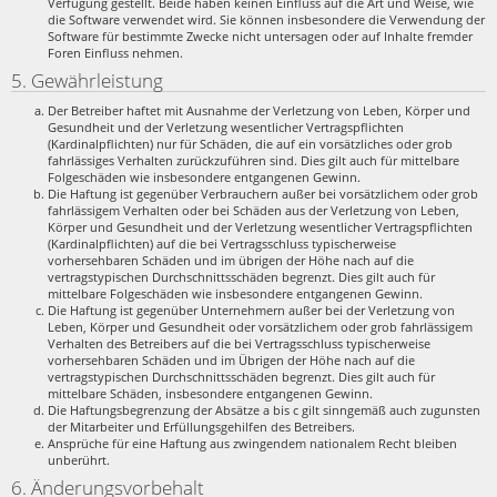
Verfügung gestellt. Beide haben keinen Einfluss auf die Art und Weise, wie
die Software verwendet wird. Sie können insbesondere die Verwendung der
Software für bestimmte Zwecke nicht untersagen oder auf Inhalte fremder
Foren Einfluss nehmen.
5. Gewährleistung
Der Betreiber haftet mit Ausnahme der Verletzung von Leben, Körper und
Gesundheit und der Verletzung wesentlicher Vertragspflichten
(Kardinalpflichten) nur für Schäden, die auf ein vorsätzliches oder grob
fahrlässiges Verhalten zurückzuführen sind. Dies gilt auch für mittelbare
Folgeschäden wie insbesondere entgangenen Gewinn.
Die Haftung ist gegenüber Verbrauchern außer bei vorsätzlichem oder grob
fahrlässigem Verhalten oder bei Schäden aus der Verletzung von Leben,
Körper und Gesundheit und der Verletzung wesentlicher Vertragspflichten
(Kardinalpflichten) auf die bei Vertragsschluss typischerweise
vorhersehbaren Schäden und im übrigen der Höhe nach auf die
vertragstypischen Durchschnittsschäden begrenzt. Dies gilt auch für
mittelbare Folgeschäden wie insbesondere entgangenen Gewinn.
Die Haftung ist gegenüber Unternehmern außer bei der Verletzung von
Leben, Körper und Gesundheit oder vorsätzlichem oder grob fahrlässigem
Verhalten des Betreibers auf die bei Vertragsschluss typischerweise
vorhersehbaren Schäden und im Übrigen der Höhe nach auf die
vertragstypischen Durchschnittsschäden begrenzt. Dies gilt auch für
mittelbare Schäden, insbesondere entgangenen Gewinn.
Die Haftungsbegrenzung der Absätze a bis c gilt sinngemäß auch zugunsten
der Mitarbeiter und Erfüllungsgehilfen des Betreibers.
Ansprüche für eine Haftung aus zwingendem nationalem Recht bleiben
unberührt.
6. Änderungsvorbehalt