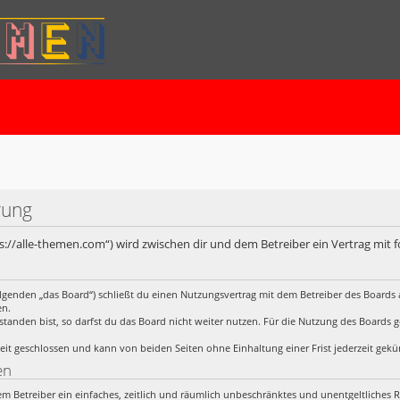
rung
ps://alle-themen.com“) wird zwischen dir und dem Betreiber ein Vertrag mit
lgenden „das Board“) schließt du einen Nutzungsvertrag mit dem Betreiber des Boards a
en.
anden bist, so darfst du das Board nicht weiter nutzen. Für die Nutzung des Boards gelt
it geschlossen und kann von beiden Seiten ohne Einhaltung einer Frist jederzeit gek
en
 dem Betreiber ein einfaches, zeitlich und räumlich unbeschränktes und unentgeltliches