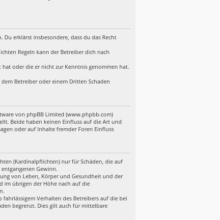
en. Du erklärst insbesondere, dass du das Recht
ichten Regeln kann der Betreiber dich nach
lt hat oder die er nicht zur Kenntnis genommen hat.
d, dem Betreiber oder einem Dritten Schaden
Software von phpBB Limited (www.phpbb.com)
t. Beide haben keinen Einfluss auf die Art und
gen oder auf Inhalte fremder Foren Einfluss
ten (Kardinalpflichten) nur für Schäden, die auf
ere entgangenen Gewinn.
etzung von Leben, Körper und Gesundheit und der
nd im übrigen der Höhe nach auf die
n.
fahrlässigem Verhalten des Betreibers auf die bei
en begrenzt. Dies gilt auch für mittelbare