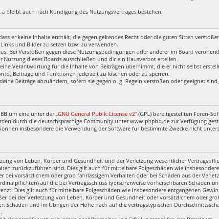
 a bleibt auch nach Kündigung des Nutzungsvertrages bestehen.
, dass er keine Inhalte enthält, die gegen geltendes Recht oder die guten Sitten verstoß
 Links und Bilder zu setzen bzw. zu verwenden.
aus. Bei Verstößen gegen diese Nutzungsbedingungen oder anderer im Board veröffentl
 Nutzung dieses Boards ausschließen und dir ein Hausverbot erteilen.
eine Verantwortung für die Inhalte von Beiträgen übernimmt, die er nicht selbst erstel
nto, Beiträge und Funktionen jederzeit zu löschen oder zu sperren.
deine Beiträge abzuändern, sofern sie gegen o. g. Regeln verstoßen oder geeignet sin
pBB um eine unter der „
GNU General Public License v2
“ (GPL) bereitgestellten Foren-
rden durch die deutschsprachige Community unter www.phpbb.de zur Verfügung gestell
 können insbesondere die Verwendung der Software für bestimmte Zwecke nicht untersa
zung von Leben, Körper und Gesundheit und der Verletzung wesentlicher Vertragspflich
halten zurückzuführen sind. Dies gilt auch für mittelbare Folgeschäden wie insbesond
r bei vorsätzlichem oder grob fahrlässigem Verhalten oder bei Schäden aus der Verl
ardinalpflichten) auf die bei Vertragsschluss typischerweise vorhersehbaren Schäden u
enzt. Dies gilt auch für mittelbare Folgeschäden wie insbesondere entgangenen Gewin
r bei der Verletzung von Leben, Körper und Gesundheit oder vorsätzlichem oder grob 
en Schäden und im Übrigen der Höhe nach auf die vertragstypischen Durchschnittsschäd
.