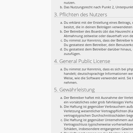
nutzen.
Das Nutzungsrecht nach Punkt 2, Unterpunkt
3. Pflichten des Nutzers
Du erklärst mit der Erstellung eines Beitrags
besitzt, die in deinen Beiträgen verwendeten
Der Betreiber des Boards übt das Hausrecht 
Abmahnung zeitweise oder dauerhaft von der
Du nimmst zur Kenntnis, dass der Betreiber k
Du gestattest dem Betreiber, dein Benutzerko
Du gestattest dem Betreiber darüber hinaus, 
zuzufügen.
4. General Public License
Du nimmst zur Kenntnis, dass es sich bei ph
handelt; deutschsprachige Informationen we
Weise, wie die Software verwendet wird. Sie
nehmen.
5. Gewährleistung
Der Betreiber haftet mit Ausnahme der Verlet
ein vorsätzliches oder grob fahrlässiges Ver
Die Haftung ist gegenüber Verbrauchern auße
Verletzung wesentlicher Vertragspflichten (K
vertragstypischen Durchschnittsschäden begr
Die Haftung ist gegenüber Unternehmern auße
Vertragsschluss typischerweise vorhersehbar
Schäden, insbesondere entgangenen Gewinn