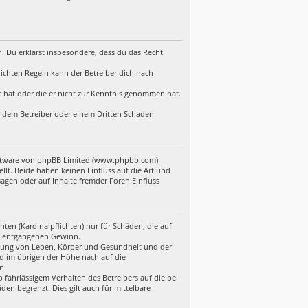
en. Du erklärst insbesondere, dass du das Recht
ichten Regeln kann der Betreiber dich nach
lt hat oder die er nicht zur Kenntnis genommen hat.
d, dem Betreiber oder einem Dritten Schaden
Software von phpBB Limited (www.phpbb.com)
t. Beide haben keinen Einfluss auf die Art und
gen oder auf Inhalte fremder Foren Einfluss
ten (Kardinalpflichten) nur für Schäden, die auf
ere entgangenen Gewinn.
etzung von Leben, Körper und Gesundheit und der
nd im übrigen der Höhe nach auf die
n.
fahrlässigem Verhalten des Betreibers auf die bei
en begrenzt. Dies gilt auch für mittelbare