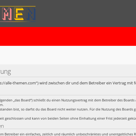
rung
ps://alle-themen.com“) wird zwischen dir und dem Betreiber ein Vertrag mit
lgenden „das Board“) schließt du einen Nutzungsvertrag mit dem Betreiber des Boards a
en.
anden bist, so darfst du das Board nicht weiter nutzen. Für die Nutzung des Boards gelt
it geschlossen und kann von beiden Seiten ohne Einhaltung einer Frist jederzeit gek
en
 dem Betreiber ein einfaches, zeitlich und räumlich unbeschränktes und unentgeltliches