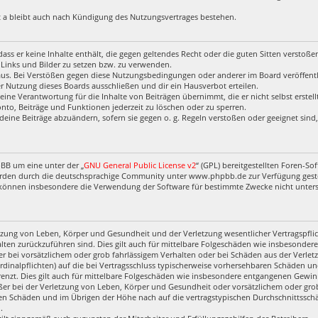
 a bleibt auch nach Kündigung des Nutzungsvertrages bestehen.
, dass er keine Inhalte enthält, die gegen geltendes Recht oder die guten Sitten verstoß
 Links und Bilder zu setzen bzw. zu verwenden.
aus. Bei Verstößen gegen diese Nutzungsbedingungen oder anderer im Board veröffentl
 Nutzung dieses Boards ausschließen und dir ein Hausverbot erteilen.
eine Verantwortung für die Inhalte von Beiträgen übernimmt, die er nicht selbst erstel
nto, Beiträge und Funktionen jederzeit zu löschen oder zu sperren.
deine Beiträge abzuändern, sofern sie gegen o. g. Regeln verstoßen oder geeignet sin
pBB um eine unter der „
GNU General Public License v2
“ (GPL) bereitgestellten Foren-
rden durch die deutschsprachige Community unter www.phpbb.de zur Verfügung gestell
 können insbesondere die Verwendung der Software für bestimmte Zwecke nicht untersa
zung von Leben, Körper und Gesundheit und der Verletzung wesentlicher Vertragspflich
halten zurückzuführen sind. Dies gilt auch für mittelbare Folgeschäden wie insbesond
r bei vorsätzlichem oder grob fahrlässigem Verhalten oder bei Schäden aus der Verl
ardinalpflichten) auf die bei Vertragsschluss typischerweise vorhersehbaren Schäden u
enzt. Dies gilt auch für mittelbare Folgeschäden wie insbesondere entgangenen Gewin
r bei der Verletzung von Leben, Körper und Gesundheit oder vorsätzlichem oder grob 
en Schäden und im Übrigen der Höhe nach auf die vertragstypischen Durchschnittsschäd
.