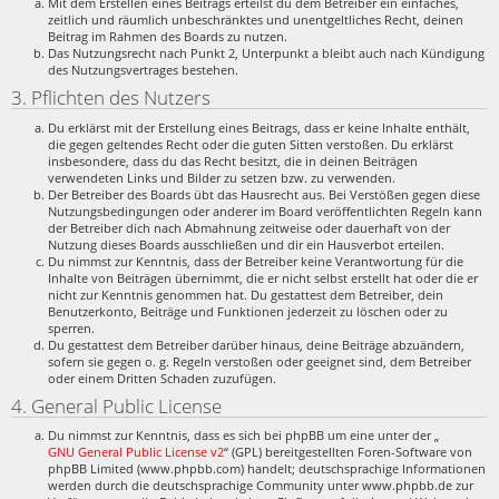
Mit dem Erstellen eines Beitrags erteilst du dem Betreiber ein einfaches,
zeitlich und räumlich unbeschränktes und unentgeltliches Recht, deinen
Beitrag im Rahmen des Boards zu nutzen.
Das Nutzungsrecht nach Punkt 2, Unterpunkt a bleibt auch nach Kündigung
des Nutzungsvertrages bestehen.
3. Pflichten des Nutzers
Du erklärst mit der Erstellung eines Beitrags, dass er keine Inhalte enthält,
die gegen geltendes Recht oder die guten Sitten verstoßen. Du erklärst
insbesondere, dass du das Recht besitzt, die in deinen Beiträgen
verwendeten Links und Bilder zu setzen bzw. zu verwenden.
Der Betreiber des Boards übt das Hausrecht aus. Bei Verstößen gegen diese
Nutzungsbedingungen oder anderer im Board veröffentlichten Regeln kann
der Betreiber dich nach Abmahnung zeitweise oder dauerhaft von der
Nutzung dieses Boards ausschließen und dir ein Hausverbot erteilen.
Du nimmst zur Kenntnis, dass der Betreiber keine Verantwortung für die
Inhalte von Beiträgen übernimmt, die er nicht selbst erstellt hat oder die er
nicht zur Kenntnis genommen hat. Du gestattest dem Betreiber, dein
Benutzerkonto, Beiträge und Funktionen jederzeit zu löschen oder zu
sperren.
Du gestattest dem Betreiber darüber hinaus, deine Beiträge abzuändern,
sofern sie gegen o. g. Regeln verstoßen oder geeignet sind, dem Betreiber
oder einem Dritten Schaden zuzufügen.
4. General Public License
Du nimmst zur Kenntnis, dass es sich bei phpBB um eine unter der „
GNU General Public License v2
“ (GPL) bereitgestellten Foren-Software von
phpBB Limited (www.phpbb.com) handelt; deutschsprachige Informationen
werden durch die deutschsprachige Community unter www.phpbb.de zur