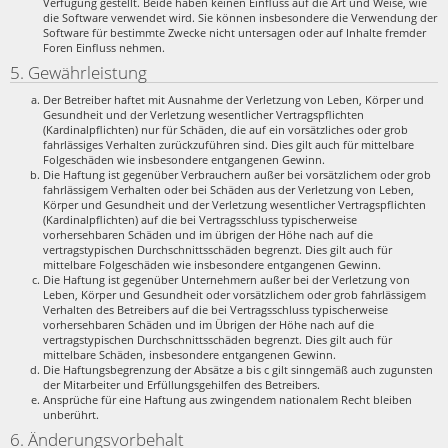
Verfügung gestellt. Beide haben keinen Einfluss auf die Art und Weise, wie
die Software verwendet wird. Sie können insbesondere die Verwendung der
Software für bestimmte Zwecke nicht untersagen oder auf Inhalte fremder
Foren Einfluss nehmen.
5. Gewährleistung
Der Betreiber haftet mit Ausnahme der Verletzung von Leben, Körper und
Gesundheit und der Verletzung wesentlicher Vertragspflichten
(Kardinalpflichten) nur für Schäden, die auf ein vorsätzliches oder grob
fahrlässiges Verhalten zurückzuführen sind. Dies gilt auch für mittelbare
Folgeschäden wie insbesondere entgangenen Gewinn.
Die Haftung ist gegenüber Verbrauchern außer bei vorsätzlichem oder grob
fahrlässigem Verhalten oder bei Schäden aus der Verletzung von Leben,
Körper und Gesundheit und der Verletzung wesentlicher Vertragspflichten
(Kardinalpflichten) auf die bei Vertragsschluss typischerweise
vorhersehbaren Schäden und im übrigen der Höhe nach auf die
vertragstypischen Durchschnittsschäden begrenzt. Dies gilt auch für
mittelbare Folgeschäden wie insbesondere entgangenen Gewinn.
Die Haftung ist gegenüber Unternehmern außer bei der Verletzung von
Leben, Körper und Gesundheit oder vorsätzlichem oder grob fahrlässigem
Verhalten des Betreibers auf die bei Vertragsschluss typischerweise
vorhersehbaren Schäden und im Übrigen der Höhe nach auf die
vertragstypischen Durchschnittsschäden begrenzt. Dies gilt auch für
mittelbare Schäden, insbesondere entgangenen Gewinn.
Die Haftungsbegrenzung der Absätze a bis c gilt sinngemäß auch zugunsten
der Mitarbeiter und Erfüllungsgehilfen des Betreibers.
Ansprüche für eine Haftung aus zwingendem nationalem Recht bleiben
unberührt.
6. Änderungsvorbehalt