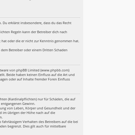
en. Du erklärst insbesondere, dass du das Recht
ichten Regeln kann der Betreiber dich nach
lt hat oder die er nicht zur Kenntnis genommen hat.
d, dem Betreiber oder einem Dritten Schaden
Software von phpBB Limited (www.phpbb.com)
t. Beide haben keinen Einfluss auf die Art und
gen oder auf Inhalte fremder Foren Einfluss
ten (Kardinalpflichten) nur für Schäden, die auf
ere entgangenen Gewinn.
etzung von Leben, Körper und Gesundheit und der
nd im übrigen der Höhe nach auf die
n.
fahrlässigem Verhalten des Betreibers auf die bei
en begrenzt. Dies gilt auch für mittelbare