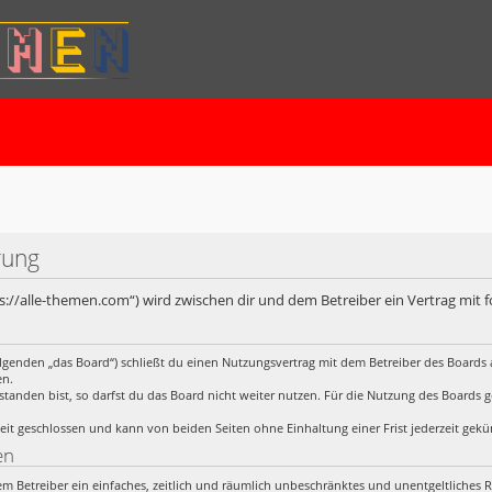
rung
ps://alle-themen.com“) wird zwischen dir und dem Betreiber ein Vertrag mit
lgenden „das Board“) schließt du einen Nutzungsvertrag mit dem Betreiber des Boards a
en.
anden bist, so darfst du das Board nicht weiter nutzen. Für die Nutzung des Boards gelt
it geschlossen und kann von beiden Seiten ohne Einhaltung einer Frist jederzeit gek
en
 dem Betreiber ein einfaches, zeitlich und räumlich unbeschränktes und unentgeltliches