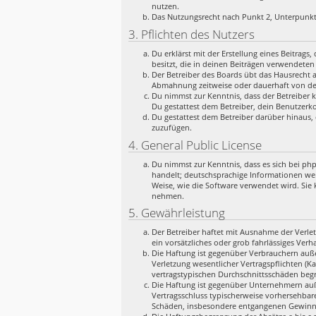
nutzen.
Das Nutzungsrecht nach Punkt 2, Unterpunkt
3. Pflichten des Nutzers
Du erklärst mit der Erstellung eines Beitrags
besitzt, die in deinen Beiträgen verwendeten
Der Betreiber des Boards übt das Hausrecht 
Abmahnung zeitweise oder dauerhaft von der
Du nimmst zur Kenntnis, dass der Betreiber k
Du gestattest dem Betreiber, dein Benutzerko
Du gestattest dem Betreiber darüber hinaus, 
zuzufügen.
4. General Public License
Du nimmst zur Kenntnis, dass es sich bei ph
handelt; deutschsprachige Informationen we
Weise, wie die Software verwendet wird. Sie
nehmen.
5. Gewährleistung
Der Betreiber haftet mit Ausnahme der Verlet
ein vorsätzliches oder grob fahrlässiges Ver
Die Haftung ist gegenüber Verbrauchern auße
Verletzung wesentlicher Vertragspflichten (K
vertragstypischen Durchschnittsschäden begr
Die Haftung ist gegenüber Unternehmern auße
Vertragsschluss typischerweise vorhersehbar
Schäden, insbesondere entgangenen Gewinn