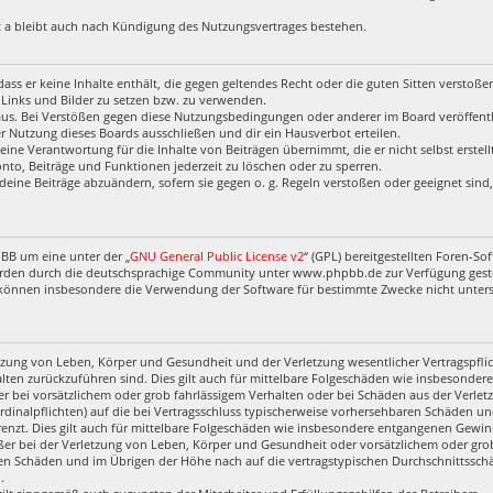
 a bleibt auch nach Kündigung des Nutzungsvertrages bestehen.
, dass er keine Inhalte enthält, die gegen geltendes Recht oder die guten Sitten verstoß
 Links und Bilder zu setzen bzw. zu verwenden.
aus. Bei Verstößen gegen diese Nutzungsbedingungen oder anderer im Board veröffentl
 Nutzung dieses Boards ausschließen und dir ein Hausverbot erteilen.
eine Verantwortung für die Inhalte von Beiträgen übernimmt, die er nicht selbst erstel
nto, Beiträge und Funktionen jederzeit zu löschen oder zu sperren.
deine Beiträge abzuändern, sofern sie gegen o. g. Regeln verstoßen oder geeignet sin
pBB um eine unter der „
GNU General Public License v2
“ (GPL) bereitgestellten Foren-
rden durch die deutschsprachige Community unter www.phpbb.de zur Verfügung gestell
 können insbesondere die Verwendung der Software für bestimmte Zwecke nicht untersa
zung von Leben, Körper und Gesundheit und der Verletzung wesentlicher Vertragspflich
halten zurückzuführen sind. Dies gilt auch für mittelbare Folgeschäden wie insbesond
r bei vorsätzlichem oder grob fahrlässigem Verhalten oder bei Schäden aus der Verl
ardinalpflichten) auf die bei Vertragsschluss typischerweise vorhersehbaren Schäden u
enzt. Dies gilt auch für mittelbare Folgeschäden wie insbesondere entgangenen Gewin
r bei der Verletzung von Leben, Körper und Gesundheit oder vorsätzlichem oder grob 
en Schäden und im Übrigen der Höhe nach auf die vertragstypischen Durchschnittsschäd
.