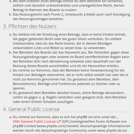
Mit dem Erstellen eines Beitrags erteilst du dem Betreiber ein einfaches,
zeitlich und räumlich unbeschränktes und unentgeltliches Recht, deinen
Beitrag im Rahmen des Boards zu nutzen.
Das Nutzungsrecht nach Punkt 2, Unterpunkt a bleibt auch nach Kündigung
des Nutzungsvertrages bestehen.
3. Pflichten des Nutzers
Du erklärst mit der Erstellung eines Beitrags, dass er keine Inhalte enthält,
die gegen geltendes Recht oder die guten Sitten verstoßen. Du erklärst
insbesondere, dass du das Recht besitzt, die in deinen Beiträgen
verwendeten Links und Bilder zu setzen bzw. zu verwenden.
Der Betreiber des Boards übt das Hausrecht aus. Bei Verstößen gegen diese
Nutzungsbedingungen oder anderer im Board veröffentlichten Regeln kann
der Betreiber dich nach Abmahnung zeitweise oder dauerhaft von der
Nutzung dieses Boards ausschließen und dir ein Hausverbot erteilen.
Du nimmst zur Kenntnis, dass der Betreiber keine Verantwortung für die
Inhalte von Beiträgen übernimmt, die er nicht selbst erstellt hat oder die er
nicht zur Kenntnis genommen hat. Du gestattest dem Betreiber, dein
Benutzerkonto, Beiträge und Funktionen jederzeit zu löschen oder zu
sperren.
Du gestattest dem Betreiber darüber hinaus, deine Beiträge abzuändern,
sofern sie gegen o. g. Regeln verstoßen oder geeignet sind, dem Betreiber
oder einem Dritten Schaden zuzufügen.
4. General Public License
Du nimmst zur Kenntnis, dass es sich bei phpBB um eine unter der „
GNU General Public License v2
“ (GPL) bereitgestellten Foren-Software von
phpBB Limited (www.phpbb.com) handelt; deutschsprachige Informationen
werden durch die deutschsprachige Community unter www.phpbb.de zur