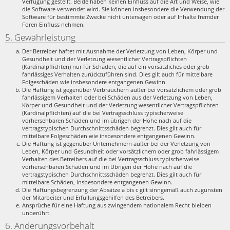
Verfügung gestellt. Beide haben keinen Einfluss auf die Art und Weise, wie
die Software verwendet wird. Sie können insbesondere die Verwendung der
Software für bestimmte Zwecke nicht untersagen oder auf Inhalte fremder
Foren Einfluss nehmen.
5. Gewährleistung
Der Betreiber haftet mit Ausnahme der Verletzung von Leben, Körper und
Gesundheit und der Verletzung wesentlicher Vertragspflichten
(Kardinalpflichten) nur für Schäden, die auf ein vorsätzliches oder grob
fahrlässiges Verhalten zurückzuführen sind. Dies gilt auch für mittelbare
Folgeschäden wie insbesondere entgangenen Gewinn.
Die Haftung ist gegenüber Verbrauchern außer bei vorsätzlichem oder grob
fahrlässigem Verhalten oder bei Schäden aus der Verletzung von Leben,
Körper und Gesundheit und der Verletzung wesentlicher Vertragspflichten
(Kardinalpflichten) auf die bei Vertragsschluss typischerweise
vorhersehbaren Schäden und im übrigen der Höhe nach auf die
vertragstypischen Durchschnittsschäden begrenzt. Dies gilt auch für
mittelbare Folgeschäden wie insbesondere entgangenen Gewinn.
Die Haftung ist gegenüber Unternehmern außer bei der Verletzung von
Leben, Körper und Gesundheit oder vorsätzlichem oder grob fahrlässigem
Verhalten des Betreibers auf die bei Vertragsschluss typischerweise
vorhersehbaren Schäden und im Übrigen der Höhe nach auf die
vertragstypischen Durchschnittsschäden begrenzt. Dies gilt auch für
mittelbare Schäden, insbesondere entgangenen Gewinn.
Die Haftungsbegrenzung der Absätze a bis c gilt sinngemäß auch zugunsten
der Mitarbeiter und Erfüllungsgehilfen des Betreibers.
Ansprüche für eine Haftung aus zwingendem nationalem Recht bleiben
unberührt.
6. Änderungsvorbehalt