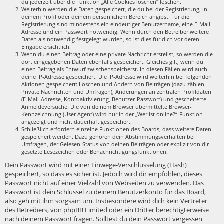
du jederzeit über die Funktion „Alle Cookies löschen“ löschen.
Weiterhin werden die Daten gespeichert, die du bei der Registrierung, in
deinem Profil oder deinem persönlichem Bereich angibst. Für die
Registrierung sind mindestens ein eindeutiger Benutzername, eine E-Mail-
Adresse und ein Passwort notwendig. Wenn durch den Betreiber weitere
Daten als notwendig festgelegt wurden, so ist dies für dich vor deren
Eingabe ersichtlich.
Wenn du einen Beitrag oder eine private Nachricht erstellst, so werden die
dort eingegebenen Daten ebenfalls gespeichert. Gleiches gilt, wenn du
einen Beitrag als Entwurf zwischenspeicherst. In diesen Fällen wird auch
deine IP-Adresse gespeichert. Die IP-Adresse wird weiterhin bei folgenden
Aktionen gespeichert: Löschen und Ändern von Beiträgen (dazu zählen
Private Nachrichten und Umfragen), Änderungen an zentralen Profildaten
(E-Mail-Adresse, Kontoaktivierung, Benutzer-Passwort) und gescheiterte
Anmeldeversuche. Die von deinem Browser übermittelte Browser-
Kennzeichnung (User Agent) wird nur in der „Wer ist online?“-Funktion
angezeigt und nicht dauerhaft gespeichert.
Schließlich erfordern einzelne Funktionen des Boards, dass weitere Daten
gespeichert werden. Dazu gehören dein Abstimmungsverhalten bei
Umfragen, der Gelesen-Status von deinen Beiträgen oder explizit von dir
gesetzte Lesezeichen oder Benachrichtigungsfunktionen.
Dein Passwort wird mit einer Einwege-Verschlüsselung (Hash)
gespeichert, so dass es sicher ist. Jedoch wird dir empfohlen, dieses
Passwort nicht auf einer Vielzahl von Webseiten zu verwenden. Das
Passwort ist dein Schlüssel zu deinem Benutzerkonto für das Board,
also geh mit ihm sorgsam um. Insbesondere wird dich kein Vertreter
des Betreibers, von phpBB Limited oder ein Dritter berechtigterweise
nach deinem Passwort fragen. Solltest du dein Passwort vergessen