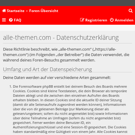
Startseite
Foren-Übersicht
FAQ
Registrieren
Anmelden
c
alle-themen.com - Datenschutzerklärung
Diese Richtlinie beschreibt, wie „alle-themen.com“ („https://alle-
themen.com“) (im Folgenden „der Betreiber“) die Daten verwendet, die
während deines Foren-Besuchs gesammelt werden.
Umfang und Art der Datenspeicherung
Deine Daten werden auf vier verschiedene Arten gesammelt:
Die Forensoftware phpBB erstellt bei deinem Besuch des Boards mehrere
Cookies. Cookies sind kleine Textdateien, die dein Browser als temporäre
Dateien ablegt und die zwischen den einzelnen Aufrufen des Boards
erhalten bleiben. In diesen Cookies sind die aktuelle ID deiner Sitzung
(damit dir alle Seitenaufrufe zugeordnet werden können), Informationen
über die von dir gelesenen Beiträge (zur Markierung dieser als
gelesen/ungelesen; sofern du nicht angemeldet bist) sowie Informationen
über deine Teilnahme an Umfragen (sofern du nicht angemeldet bist)
gespeichert. Ferner werden deine Benutzer-ID, ein
Authentifizierungsschlüssel und eine Session-ID gespeichert. Die Cookies
haben standardmäßig eine Gültigkeit von einem Jahr. Alle Cookies kannst