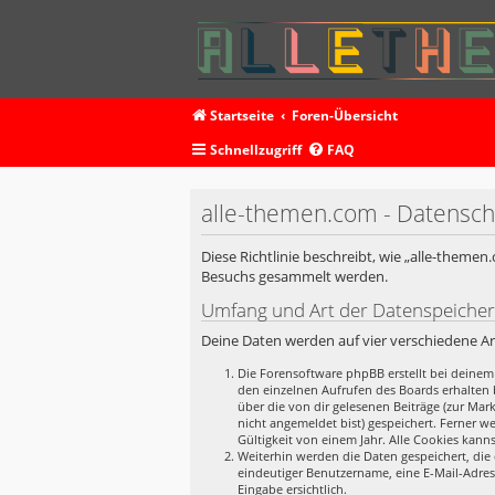
Startseite
Foren-Übersicht
Schnellzugriff
FAQ
alle-themen.com - Datensch
Diese Richtlinie beschreibt, wie „alle-theme
Besuchs gesammelt werden.
Umfang und Art der Datenspeiche
Deine Daten werden auf vier verschiedene A
Die Forensoftware phpBB erstellt bei deinem
den einzelnen Aufrufen des Boards erhalten b
über die von dir gelesenen Beiträge (zur Ma
nicht angemeldet bist) gespeichert. Ferner w
Gültigkeit von einem Jahr. Alle Cookies kanns
Weiterhin werden die Daten gespeichert, die 
eindeutiger Benutzername, eine E-Mail-Adres
Eingabe ersichtlich.