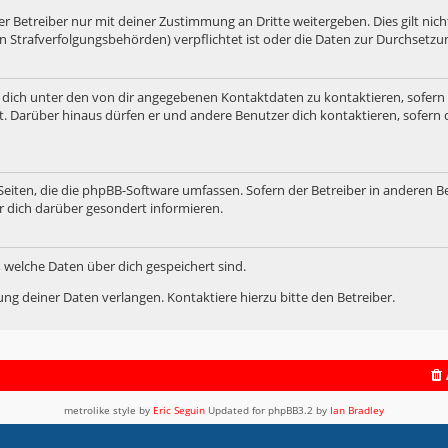
 Betreiber nur mit deiner Zustimmung an Dritte weitergeben. Dies gilt nicht
n Strafverfolgungsbehörden) verpflichtet ist oder die Daten zur Durchsetzung
 dich unter den von dir angegebenen Kontaktdaten zu kontaktieren, sofern 
t. Darüber hinaus dürfen er und andere Benutzer dich kontaktieren, sofern 
 Seiten, die die phpBB-Software umfassen. Sofern der Betreiber in anderen B
r dich darüber gesondert informieren.
t, welche Daten über dich gespeichert sind.
ng deiner Daten verlangen. Kontaktiere hierzu bitte den Betreiber.
metrolike style by
Eric Seguin
Updated for phpBB3.2 by
Ian Bradley
Powered by
phpBB
® Forum Software © phpBB Limited
Deutsche Übersetzung durch
phpBB.de