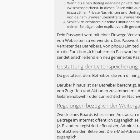
Wenn du einen Beitrag oder eine private Nach
zwischenspeicherst. In diesen Fällen wird au
(dazu zählen Private Nachrichten und Umfrag
von deinem Browser übermittelte Browser-Ken
Schließlich erfordern einzelne Funktionen d
deinen Beiträgen oder explizit von dir geset
Dein Passwort wird mit einer Einwege-Verschlü
von Webseiten zu verwenden. Das Passwort i
Vertreter des Betreibers, von phpBB Limited
du die Funktion „Ich habe mein Passwort ve
sendet anschließend ein neu generiertes Pas
Gestattung der Datenspeicherung
Du gestattest dem Betreiber, die von dir ei
Darüber hinaus ist der Betreiber berechtigt
von Zugriffen und Aktionen zusammen mit de
Gefahrenabwehr oder zur rechtlichen Nachver
Regelungen bezüglich der Weiterg
Zweck eines Boards ist es, einen Austausch m
Beiträge im Internet öffentlich zugänglich s
(z. B. andere registrierte Benutzer, Admini
kontaktiere den Betreiber. Die E-Mail-Adress
zugänglich.