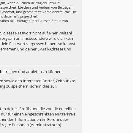
gilt, wenn du einen Beitrag als Entwurf
n gespeichert: Löschen und Ändern von Beiträgen
r-Passwort) und gescheiterte Anmeldeversuche. Die
ht dauerhaft gespeichert.
halten bei Umfragen, der Gelesen-Status von
, dieses Passwort nicht auf einer Vielzahl
 sorgsam um. Insbesondere wird dich kein
u dein Passwort vergessen haben, so kannst
zernamen und deiner E-Mail-Adresse und
d betreiben und anbieten zu können.
n sowie den Interessen Dritter, Zeitpunkte
g zu speichern, sofern dies zur
n deines Profils und die von dir erstellten
n nur für einen eingeschränkten Nutzerkreis
prechenden Informationen im Forum oder
uftragte Personen (Administratoren)