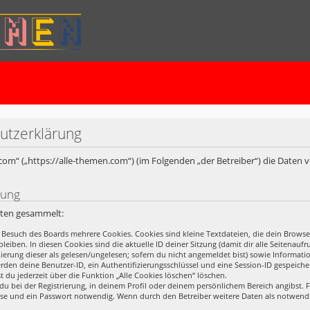
utzerklärung
n.com“ („https://alle-themen.com“) (im Folgenden „der Betreiber“) die Daten
rung
rten gesammelt:
 Besuch des Boards mehrere Cookies. Cookies sind kleine Textdateien, die dein Browse
leiben. In diesen Cookies sind die aktuelle ID deiner Sitzung (damit dir alle Seitena
rkierung dieser als gelesen/ungelesen; sofern du nicht angemeldet bist) sowie Informa
erden deine Benutzer-ID, ein Authentifizierungsschlüssel und eine Session-ID gespeich
t du jederzeit über die Funktion „Alle Cookies löschen“ löschen.
du bei der Registrierung, in deinem Profil oder deinem persönlichem Bereich angibst. F
se und ein Passwort notwendig. Wenn durch den Betreiber weitere Daten als notwendig 