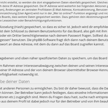
richt erstellst, so werden die dort eingegebenen Daten ebenfalls gespeichert. Gleiches 
ch deine IP-Adresse gespeichert. Die IP-Adresse wird weiterhin bei folgenden Aktione
en), Änderungen an zentralen Profildaten (E-Mail-Adresse, Kontoaktivierung, Benutze
nzeichnung (User Agent) wird nur in der „Wer ist online?“-Funktion angezeigt und nic
es Boards, dass weitere Daten gespeichert werden. Dazu gehören dein Abstimmungsver
zte Lesezeichen oder Benachrichtigungsfunktionen.
sselung (Hash) gespeichert, so dass es sicher ist. Jedoch wird dir empfohlen
st dein Schlüssel zu deinem Benutzerkonto für das Board, also geh mit ihm
 oder ein Dritter berechtigterweise nach deinem Passwort fragen. Solltest d
rgessen“ benutzen. Die phpBB-Software fragt dich dann nach deinem Benut
swort an diese Adresse, mit dem du dann auf das Board zugreifen kannst.
ngegebenen und oben näher spezifizierten Daten zu speichern, um das Boar
, im Rahmen einer Interessenabwägung zwischen deinen und seinen Interesse
iner IP-Adresse und der von deinem Browser übermittelter Browser-Kennun
folgbarkeit notwendig ist.
abe deiner Daten
it anderen Personen zu ermöglichen. Du bist dir daher bewusst, dass die Date
ein können. Der Betreiber kann jedoch festlegen, dass einzelne Informatione
stratoren etc.) zugänglich sind. Wenn du Fragen dazu hast, suche nach ents
e aus deinem Profil ist dabei jedoch nur für den Betreiber und von ihm bea