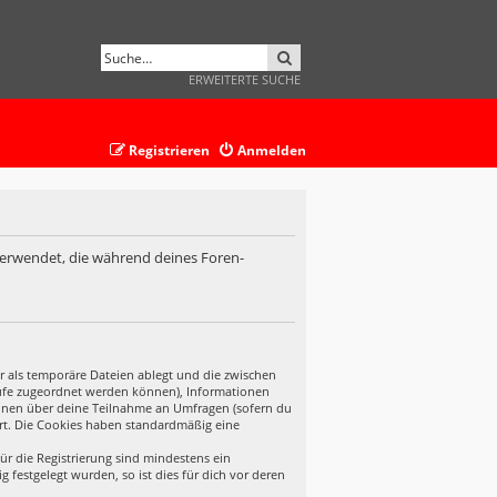
SUCHE
ERWEITERTE SUCHE
Registrieren
Anmelden
 verwendet, die während deines Foren-
r als temporäre Dateien ablegt und die zwischen
ufrufe zugeordnet werden können), Informationen
tionen über deine Teilnahme an Umfragen (sofern du
ert. Die Cookies haben standardmäßig eine
ür die Registrierung sind mindestens ein
festgelegt wurden, so ist dies für dich vor deren