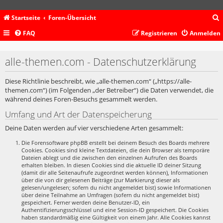
Startseite
Foren-Übersicht
FAQ
Registrieren
Anmelden
c
alle-themen.com - Datenschutzerklärung
Diese Richtlinie beschreibt, wie „alle-themen.com“ („https://alle-
themen.com“) (im Folgenden „der Betreiber“) die Daten verwendet, die
während deines Foren-Besuchs gesammelt werden.
Umfang und Art der Datenspeicherung
Deine Daten werden auf vier verschiedene Arten gesammelt:
Die Forensoftware phpBB erstellt bei deinem Besuch des Boards mehrere
Cookies. Cookies sind kleine Textdateien, die dein Browser als temporäre
Dateien ablegt und die zwischen den einzelnen Aufrufen des Boards
erhalten bleiben. In diesen Cookies sind die aktuelle ID deiner Sitzung
(damit dir alle Seitenaufrufe zugeordnet werden können), Informationen
über die von dir gelesenen Beiträge (zur Markierung dieser als
gelesen/ungelesen; sofern du nicht angemeldet bist) sowie Informationen
über deine Teilnahme an Umfragen (sofern du nicht angemeldet bist)
gespeichert. Ferner werden deine Benutzer-ID, ein
Authentifizierungsschlüssel und eine Session-ID gespeichert. Die Cookies
haben standardmäßig eine Gültigkeit von einem Jahr. Alle Cookies kannst