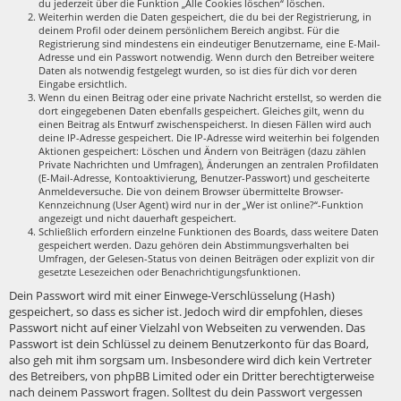
du jederzeit über die Funktion „Alle Cookies löschen“ löschen.
Weiterhin werden die Daten gespeichert, die du bei der Registrierung, in
deinem Profil oder deinem persönlichem Bereich angibst. Für die
Registrierung sind mindestens ein eindeutiger Benutzername, eine E-Mail-
Adresse und ein Passwort notwendig. Wenn durch den Betreiber weitere
Daten als notwendig festgelegt wurden, so ist dies für dich vor deren
Eingabe ersichtlich.
Wenn du einen Beitrag oder eine private Nachricht erstellst, so werden die
dort eingegebenen Daten ebenfalls gespeichert. Gleiches gilt, wenn du
einen Beitrag als Entwurf zwischenspeicherst. In diesen Fällen wird auch
deine IP-Adresse gespeichert. Die IP-Adresse wird weiterhin bei folgenden
Aktionen gespeichert: Löschen und Ändern von Beiträgen (dazu zählen
Private Nachrichten und Umfragen), Änderungen an zentralen Profildaten
(E-Mail-Adresse, Kontoaktivierung, Benutzer-Passwort) und gescheiterte
Anmeldeversuche. Die von deinem Browser übermittelte Browser-
Kennzeichnung (User Agent) wird nur in der „Wer ist online?“-Funktion
angezeigt und nicht dauerhaft gespeichert.
Schließlich erfordern einzelne Funktionen des Boards, dass weitere Daten
gespeichert werden. Dazu gehören dein Abstimmungsverhalten bei
Umfragen, der Gelesen-Status von deinen Beiträgen oder explizit von dir
gesetzte Lesezeichen oder Benachrichtigungsfunktionen.
Dein Passwort wird mit einer Einwege-Verschlüsselung (Hash)
gespeichert, so dass es sicher ist. Jedoch wird dir empfohlen, dieses
Passwort nicht auf einer Vielzahl von Webseiten zu verwenden. Das
Passwort ist dein Schlüssel zu deinem Benutzerkonto für das Board,
also geh mit ihm sorgsam um. Insbesondere wird dich kein Vertreter
des Betreibers, von phpBB Limited oder ein Dritter berechtigterweise
nach deinem Passwort fragen. Solltest du dein Passwort vergessen