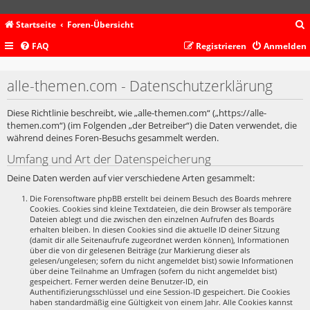
Startseite
Foren-Übersicht
FAQ
Registrieren
Anmelden
c
alle-themen.com - Datenschutzerklärung
Diese Richtlinie beschreibt, wie „alle-themen.com“ („https://alle-
themen.com“) (im Folgenden „der Betreiber“) die Daten verwendet, die
während deines Foren-Besuchs gesammelt werden.
Umfang und Art der Datenspeicherung
Deine Daten werden auf vier verschiedene Arten gesammelt:
Die Forensoftware phpBB erstellt bei deinem Besuch des Boards mehrere
Cookies. Cookies sind kleine Textdateien, die dein Browser als temporäre
Dateien ablegt und die zwischen den einzelnen Aufrufen des Boards
erhalten bleiben. In diesen Cookies sind die aktuelle ID deiner Sitzung
(damit dir alle Seitenaufrufe zugeordnet werden können), Informationen
über die von dir gelesenen Beiträge (zur Markierung dieser als
gelesen/ungelesen; sofern du nicht angemeldet bist) sowie Informationen
über deine Teilnahme an Umfragen (sofern du nicht angemeldet bist)
gespeichert. Ferner werden deine Benutzer-ID, ein
Authentifizierungsschlüssel und eine Session-ID gespeichert. Die Cookies
haben standardmäßig eine Gültigkeit von einem Jahr. Alle Cookies kannst