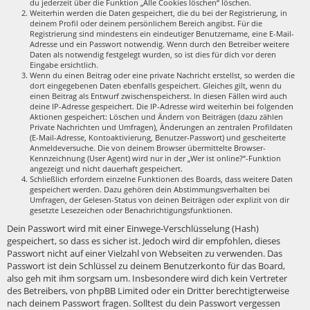
du jederzeit über die Funktion „Alle Cookies löschen“ löschen.
Weiterhin werden die Daten gespeichert, die du bei der Registrierung, in
deinem Profil oder deinem persönlichem Bereich angibst. Für die
Registrierung sind mindestens ein eindeutiger Benutzername, eine E-Mail-
Adresse und ein Passwort notwendig. Wenn durch den Betreiber weitere
Daten als notwendig festgelegt wurden, so ist dies für dich vor deren
Eingabe ersichtlich.
Wenn du einen Beitrag oder eine private Nachricht erstellst, so werden die
dort eingegebenen Daten ebenfalls gespeichert. Gleiches gilt, wenn du
einen Beitrag als Entwurf zwischenspeicherst. In diesen Fällen wird auch
deine IP-Adresse gespeichert. Die IP-Adresse wird weiterhin bei folgenden
Aktionen gespeichert: Löschen und Ändern von Beiträgen (dazu zählen
Private Nachrichten und Umfragen), Änderungen an zentralen Profildaten
(E-Mail-Adresse, Kontoaktivierung, Benutzer-Passwort) und gescheiterte
Anmeldeversuche. Die von deinem Browser übermittelte Browser-
Kennzeichnung (User Agent) wird nur in der „Wer ist online?“-Funktion
angezeigt und nicht dauerhaft gespeichert.
Schließlich erfordern einzelne Funktionen des Boards, dass weitere Daten
gespeichert werden. Dazu gehören dein Abstimmungsverhalten bei
Umfragen, der Gelesen-Status von deinen Beiträgen oder explizit von dir
gesetzte Lesezeichen oder Benachrichtigungsfunktionen.
Dein Passwort wird mit einer Einwege-Verschlüsselung (Hash)
gespeichert, so dass es sicher ist. Jedoch wird dir empfohlen, dieses
Passwort nicht auf einer Vielzahl von Webseiten zu verwenden. Das
Passwort ist dein Schlüssel zu deinem Benutzerkonto für das Board,
also geh mit ihm sorgsam um. Insbesondere wird dich kein Vertreter
des Betreibers, von phpBB Limited oder ein Dritter berechtigterweise
nach deinem Passwort fragen. Solltest du dein Passwort vergessen