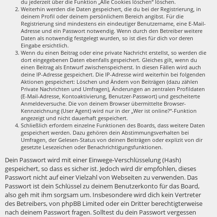
du jederzeit über die Funktion „Alle Cookies löschen“ löschen.
Weiterhin werden die Daten gespeichert, die du bei der Registrierung, in
deinem Profil oder deinem persönlichem Bereich angibst. Für die
Registrierung sind mindestens ein eindeutiger Benutzername, eine E-Mail-
Adresse und ein Passwort notwendig. Wenn durch den Betreiber weitere
Daten als notwendig festgelegt wurden, so ist dies für dich vor deren
Eingabe ersichtlich.
Wenn du einen Beitrag oder eine private Nachricht erstellst, so werden die
dort eingegebenen Daten ebenfalls gespeichert. Gleiches gilt, wenn du
einen Beitrag als Entwurf zwischenspeicherst. In diesen Fällen wird auch
deine IP-Adresse gespeichert. Die IP-Adresse wird weiterhin bei folgenden
Aktionen gespeichert: Löschen und Ändern von Beiträgen (dazu zählen
Private Nachrichten und Umfragen), Änderungen an zentralen Profildaten
(E-Mail-Adresse, Kontoaktivierung, Benutzer-Passwort) und gescheiterte
Anmeldeversuche. Die von deinem Browser übermittelte Browser-
Kennzeichnung (User Agent) wird nur in der „Wer ist online?“-Funktion
angezeigt und nicht dauerhaft gespeichert.
Schließlich erfordern einzelne Funktionen des Boards, dass weitere Daten
gespeichert werden. Dazu gehören dein Abstimmungsverhalten bei
Umfragen, der Gelesen-Status von deinen Beiträgen oder explizit von dir
gesetzte Lesezeichen oder Benachrichtigungsfunktionen.
Dein Passwort wird mit einer Einwege-Verschlüsselung (Hash)
gespeichert, so dass es sicher ist. Jedoch wird dir empfohlen, dieses
Passwort nicht auf einer Vielzahl von Webseiten zu verwenden. Das
Passwort ist dein Schlüssel zu deinem Benutzerkonto für das Board,
also geh mit ihm sorgsam um. Insbesondere wird dich kein Vertreter
des Betreibers, von phpBB Limited oder ein Dritter berechtigterweise
nach deinem Passwort fragen. Solltest du dein Passwort vergessen