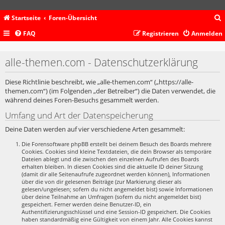
Startseite
Foren-Übersicht
FAQ
Registrieren
Anmelden
c
alle-themen.com - Datenschutzerklärung
Diese Richtlinie beschreibt, wie „alle-themen.com“ („https://alle-
themen.com“) (im Folgenden „der Betreiber“) die Daten verwendet, die
während deines Foren-Besuchs gesammelt werden.
Umfang und Art der Datenspeicherung
Deine Daten werden auf vier verschiedene Arten gesammelt:
Die Forensoftware phpBB erstellt bei deinem Besuch des Boards mehrere
Cookies. Cookies sind kleine Textdateien, die dein Browser als temporäre
Dateien ablegt und die zwischen den einzelnen Aufrufen des Boards
erhalten bleiben. In diesen Cookies sind die aktuelle ID deiner Sitzung
(damit dir alle Seitenaufrufe zugeordnet werden können), Informationen
über die von dir gelesenen Beiträge (zur Markierung dieser als
gelesen/ungelesen; sofern du nicht angemeldet bist) sowie Informationen
über deine Teilnahme an Umfragen (sofern du nicht angemeldet bist)
gespeichert. Ferner werden deine Benutzer-ID, ein
Authentifizierungsschlüssel und eine Session-ID gespeichert. Die Cookies
haben standardmäßig eine Gültigkeit von einem Jahr. Alle Cookies kannst