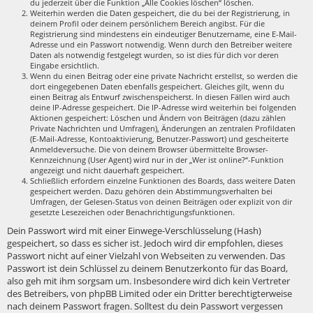
du jederzeit über die Funktion „Alle Cookies löschen“ löschen.
Weiterhin werden die Daten gespeichert, die du bei der Registrierung, in
deinem Profil oder deinem persönlichem Bereich angibst. Für die
Registrierung sind mindestens ein eindeutiger Benutzername, eine E-Mail-
Adresse und ein Passwort notwendig. Wenn durch den Betreiber weitere
Daten als notwendig festgelegt wurden, so ist dies für dich vor deren
Eingabe ersichtlich.
Wenn du einen Beitrag oder eine private Nachricht erstellst, so werden die
dort eingegebenen Daten ebenfalls gespeichert. Gleiches gilt, wenn du
einen Beitrag als Entwurf zwischenspeicherst. In diesen Fällen wird auch
deine IP-Adresse gespeichert. Die IP-Adresse wird weiterhin bei folgenden
Aktionen gespeichert: Löschen und Ändern von Beiträgen (dazu zählen
Private Nachrichten und Umfragen), Änderungen an zentralen Profildaten
(E-Mail-Adresse, Kontoaktivierung, Benutzer-Passwort) und gescheiterte
Anmeldeversuche. Die von deinem Browser übermittelte Browser-
Kennzeichnung (User Agent) wird nur in der „Wer ist online?“-Funktion
angezeigt und nicht dauerhaft gespeichert.
Schließlich erfordern einzelne Funktionen des Boards, dass weitere Daten
gespeichert werden. Dazu gehören dein Abstimmungsverhalten bei
Umfragen, der Gelesen-Status von deinen Beiträgen oder explizit von dir
gesetzte Lesezeichen oder Benachrichtigungsfunktionen.
Dein Passwort wird mit einer Einwege-Verschlüsselung (Hash)
gespeichert, so dass es sicher ist. Jedoch wird dir empfohlen, dieses
Passwort nicht auf einer Vielzahl von Webseiten zu verwenden. Das
Passwort ist dein Schlüssel zu deinem Benutzerkonto für das Board,
also geh mit ihm sorgsam um. Insbesondere wird dich kein Vertreter
des Betreibers, von phpBB Limited oder ein Dritter berechtigterweise
nach deinem Passwort fragen. Solltest du dein Passwort vergessen