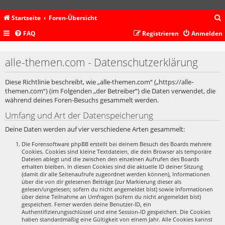
Startseite
Foren-Übersicht
FAQ
Registrieren
Anmelden
c
alle-themen.com - Datenschutzerklärung
Diese Richtlinie beschreibt, wie „alle-themen.com“ („https://alle-
themen.com“) (im Folgenden „der Betreiber“) die Daten verwendet, die
während deines Foren-Besuchs gesammelt werden.
Umfang und Art der Datenspeicherung
Deine Daten werden auf vier verschiedene Arten gesammelt:
Die Forensoftware phpBB erstellt bei deinem Besuch des Boards mehrere
Cookies. Cookies sind kleine Textdateien, die dein Browser als temporäre
Dateien ablegt und die zwischen den einzelnen Aufrufen des Boards
erhalten bleiben. In diesen Cookies sind die aktuelle ID deiner Sitzung
(damit dir alle Seitenaufrufe zugeordnet werden können), Informationen
über die von dir gelesenen Beiträge (zur Markierung dieser als
gelesen/ungelesen; sofern du nicht angemeldet bist) sowie Informationen
über deine Teilnahme an Umfragen (sofern du nicht angemeldet bist)
gespeichert. Ferner werden deine Benutzer-ID, ein
Authentifizierungsschlüssel und eine Session-ID gespeichert. Die Cookies
haben standardmäßig eine Gültigkeit von einem Jahr. Alle Cookies kannst