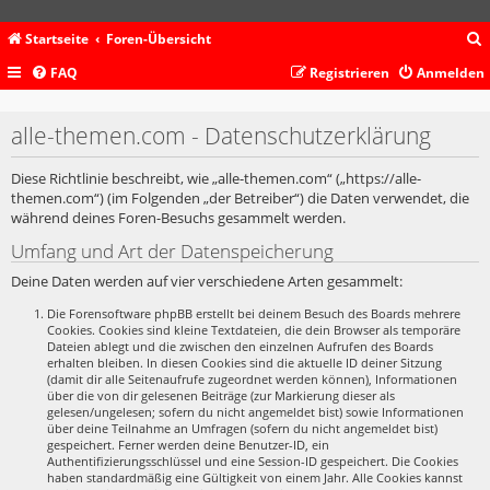
Startseite
Foren-Übersicht
FAQ
Registrieren
Anmelden
c
alle-themen.com - Datenschutzerklärung
Diese Richtlinie beschreibt, wie „alle-themen.com“ („https://alle-
themen.com“) (im Folgenden „der Betreiber“) die Daten verwendet, die
während deines Foren-Besuchs gesammelt werden.
Umfang und Art der Datenspeicherung
Deine Daten werden auf vier verschiedene Arten gesammelt:
Die Forensoftware phpBB erstellt bei deinem Besuch des Boards mehrere
Cookies. Cookies sind kleine Textdateien, die dein Browser als temporäre
Dateien ablegt und die zwischen den einzelnen Aufrufen des Boards
erhalten bleiben. In diesen Cookies sind die aktuelle ID deiner Sitzung
(damit dir alle Seitenaufrufe zugeordnet werden können), Informationen
über die von dir gelesenen Beiträge (zur Markierung dieser als
gelesen/ungelesen; sofern du nicht angemeldet bist) sowie Informationen
über deine Teilnahme an Umfragen (sofern du nicht angemeldet bist)
gespeichert. Ferner werden deine Benutzer-ID, ein
Authentifizierungsschlüssel und eine Session-ID gespeichert. Die Cookies
haben standardmäßig eine Gültigkeit von einem Jahr. Alle Cookies kannst