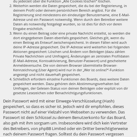
du jederzeit über die Funktion „Alle Cookies löschen“ löschen.
Weiterhin werden die Daten gespeichert, die du bei der Registrierung, in
deinem Profil oder deinem persönlichem Bereich angibst. Für die
Registrierung sind mindestens ein eindeutiger Benutzername, eine E-Mail-
Adresse und ein Passwort notwendig. Wenn durch den Betreiber weitere
Daten als notwendig festgelegt wurden, so ist dies für dich vor deren
Eingabe ersichtlich.
Wenn du einen Beitrag oder eine private Nachricht erstellst, so werden die
dort eingegebenen Daten ebenfalls gespeichert. Gleiches gilt, wenn du
einen Beitrag als Entwurf zwischenspeicherst. In diesen Fällen wird auch
deine IP-Adresse gespeichert. Die IP-Adresse wird weiterhin bei folgenden
Aktionen gespeichert: Löschen und Ändern von Beiträgen (dazu zählen
Private Nachrichten und Umfragen), Änderungen an zentralen Profildaten
(E-Mail-Adresse, Kontoaktivierung, Benutzer-Passwort) und gescheiterte
Anmeldeversuche. Die von deinem Browser übermittelte Browser-
Kennzeichnung (User Agent) wird nur in der „Wer ist online?“-Funktion
angezeigt und nicht dauerhaft gespeichert.
Schließlich erfordern einzelne Funktionen des Boards, dass weitere Daten
gespeichert werden. Dazu gehören dein Abstimmungsverhalten bei
Umfragen, der Gelesen-Status von deinen Beiträgen oder explizit von dir
gesetzte Lesezeichen oder Benachrichtigungsfunktionen.
Dein Passwort wird mit einer Einwege-Verschlüsselung (Hash)
gespeichert, so dass es sicher ist. Jedoch wird dir empfohlen, dieses
Passwort nicht auf einer Vielzahl von Webseiten zu verwenden. Das
Passwort ist dein Schlüssel zu deinem Benutzerkonto für das Board,
also geh mit ihm sorgsam um. Insbesondere wird dich kein Vertreter
des Betreibers, von phpBB Limited oder ein Dritter berechtigterweise
nach deinem Passwort fragen. Solltest du dein Passwort vergessen