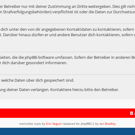
 Betreiber nur mit deiner Zustimmung an Dritte weitergeben. Dies gilt nicht
n Strafverfolgungsbehörden) verpflichtet ist oder die Daten zur Durchsetzung
 dich unter den von dir angegebenen Kontaktdaten zu kontaktieren, sofern 
t. Darüber hinaus dürfen er und andere Benutzer dich kontaktieren, sofern 
 Seiten, die die phpBB-Software umfassen. Sofern der Betreiber in anderen B
r dich darüber gesondert informieren.
t, welche Daten über dich gespeichert sind.
ng deiner Daten verlangen. Kontaktiere hierzu bitte den Betreiber.
metrolike style by
Eric Seguin
Updated for phpBB3.2 by
Ian Bradley
Powered by
phpBB
® Forum Software © phpBB Limited
Deutsche Übersetzung durch
phpBB.de