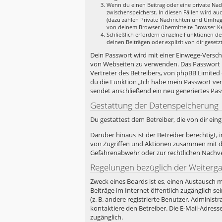
Wenn du einen Beitrag oder eine private Nach
zwischenspeicherst. In diesen Fällen wird au
(dazu zählen Private Nachrichten und Umfrag
von deinem Browser übermittelte Browser-Ken
Schließlich erfordern einzelne Funktionen d
deinen Beiträgen oder explizit von dir geset
Dein Passwort wird mit einer Einwege-Verschlü
von Webseiten zu verwenden. Das Passwort i
Vertreter des Betreibers, von phpBB Limited
du die Funktion „Ich habe mein Passwort ve
sendet anschließend ein neu generiertes Pas
Gestattung der Datenspeicherung
Du gestattest dem Betreiber, die von dir ei
Darüber hinaus ist der Betreiber berechtigt
von Zugriffen und Aktionen zusammen mit de
Gefahrenabwehr oder zur rechtlichen Nachver
Regelungen bezüglich der Weiterg
Zweck eines Boards ist es, einen Austausch m
Beiträge im Internet öffentlich zugänglich s
(z. B. andere registrierte Benutzer, Admini
kontaktiere den Betreiber. Die E-Mail-Adress
zugänglich.