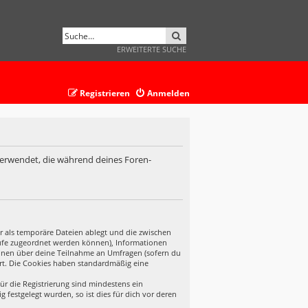
SUCHE
ERWEITERTE SUCHE
Registrieren
Anmelden
 verwendet, die während deines Foren-
r als temporäre Dateien ablegt und die zwischen
ufrufe zugeordnet werden können), Informationen
tionen über deine Teilnahme an Umfragen (sofern du
ert. Die Cookies haben standardmäßig eine
ür die Registrierung sind mindestens ein
festgelegt wurden, so ist dies für dich vor deren