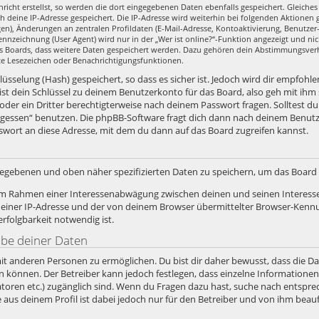
richt erstellst, so werden die dort eingegebenen Daten ebenfalls gespeichert. Gleiches 
ch deine IP-Adresse gespeichert. Die IP-Adresse wird weiterhin bei folgenden Aktione
en), Änderungen an zentralen Profildaten (E-Mail-Adresse, Kontoaktivierung, Benutze
nzeichnung (User Agent) wird nur in der „Wer ist online?“-Funktion angezeigt und nic
es Boards, dass weitere Daten gespeichert werden. Dazu gehören dein Abstimmungsver
zte Lesezeichen oder Benachrichtigungsfunktionen.
sselung (Hash) gespeichert, so dass es sicher ist. Jedoch wird dir empfohlen
st dein Schlüssel zu deinem Benutzerkonto für das Board, also geh mit ihm
 oder ein Dritter berechtigterweise nach deinem Passwort fragen. Solltest d
rgessen“ benutzen. Die phpBB-Software fragt dich dann nach deinem Benut
swort an diese Adresse, mit dem du dann auf das Board zugreifen kannst.
ngegebenen und oben näher spezifizierten Daten zu speichern, um das Boar
, im Rahmen einer Interessenabwägung zwischen deinen und seinen Interesse
iner IP-Adresse und der von deinem Browser übermittelter Browser-Kennun
folgbarkeit notwendig ist.
abe deiner Daten
it anderen Personen zu ermöglichen. Du bist dir daher bewusst, dass die Date
ein können. Der Betreiber kann jedoch festlegen, dass einzelne Informatione
stratoren etc.) zugänglich sind. Wenn du Fragen dazu hast, suche nach ents
e aus deinem Profil ist dabei jedoch nur für den Betreiber und von ihm bea