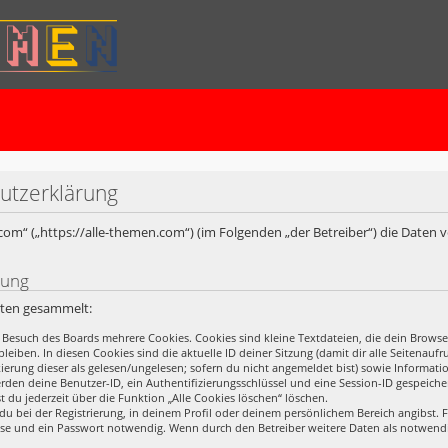
utzerklärung
n.com“ („https://alle-themen.com“) (im Folgenden „der Betreiber“) die Daten
rung
rten gesammelt:
 Besuch des Boards mehrere Cookies. Cookies sind kleine Textdateien, die dein Browse
leiben. In diesen Cookies sind die aktuelle ID deiner Sitzung (damit dir alle Seitena
rkierung dieser als gelesen/ungelesen; sofern du nicht angemeldet bist) sowie Informa
erden deine Benutzer-ID, ein Authentifizierungsschlüssel und eine Session-ID gespeich
t du jederzeit über die Funktion „Alle Cookies löschen“ löschen.
du bei der Registrierung, in deinem Profil oder deinem persönlichem Bereich angibst. F
se und ein Passwort notwendig. Wenn durch den Betreiber weitere Daten als notwendig 