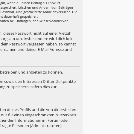
gilt, wenn du einen Beitrag als Entwurf
n gespeichert: Löschen und Ändern von Beiträgen
r-Passwort) und gescheiterte Anmeldeversuche. Die
ht dauerhaft gespeichert.
halten bei Umfragen, der Gelesen-Status von
, dieses Passwort nicht auf einer Vielzahl
 sorgsam um. Insbesondere wird dich kein
u dein Passwort vergessen haben, so kannst
zernamen und deiner E-Mail-Adresse und
d betreiben und anbieten zu können.
n sowie den Interessen Dritter, Zeitpunkte
g zu speichern, sofern dies zur
n deines Profils und die von dir erstellten
n nur für einen eingeschränkten Nutzerkreis
prechenden Informationen im Forum oder
uftragte Personen (Administratoren)