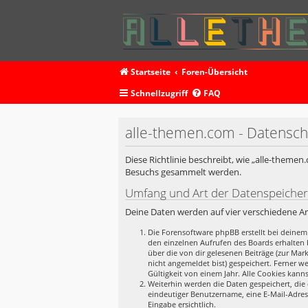
Startseite
Foren-Übersicht
Schnellzugriff
FAQ
alle-themen.com - Datensch
Diese Richtlinie beschreibt, wie „alle-theme
Besuchs gesammelt werden.
Umfang und Art der Datenspeiche
Deine Daten werden auf vier verschiedene A
Die Forensoftware phpBB erstellt bei deinem
den einzelnen Aufrufen des Boards erhalten b
über die von dir gelesenen Beiträge (zur Ma
nicht angemeldet bist) gespeichert. Ferner w
Gültigkeit von einem Jahr. Alle Cookies kanns
Weiterhin werden die Daten gespeichert, die 
eindeutiger Benutzername, eine E-Mail-Adres
Eingabe ersichtlich.