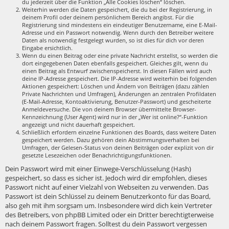
du jederzeit über die Funktion „Alle Cookies löschen“ löschen.
Weiterhin werden die Daten gespeichert, die du bei der Registrierung, in
deinem Profil oder deinem persönlichem Bereich angibst. Für die
Registrierung sind mindestens ein eindeutiger Benutzername, eine E-Mail-
Adresse und ein Passwort notwendig. Wenn durch den Betreiber weitere
Daten als notwendig festgelegt wurden, so ist dies für dich vor deren
Eingabe ersichtlich.
Wenn du einen Beitrag oder eine private Nachricht erstellst, so werden die
dort eingegebenen Daten ebenfalls gespeichert. Gleiches gilt, wenn du
einen Beitrag als Entwurf zwischenspeicherst. In diesen Fällen wird auch
deine IP-Adresse gespeichert. Die IP-Adresse wird weiterhin bei folgenden
Aktionen gespeichert: Löschen und Ändern von Beiträgen (dazu zählen
Private Nachrichten und Umfragen), Änderungen an zentralen Profildaten
(E-Mail-Adresse, Kontoaktivierung, Benutzer-Passwort) und gescheiterte
Anmeldeversuche. Die von deinem Browser übermittelte Browser-
Kennzeichnung (User Agent) wird nur in der „Wer ist online?“-Funktion
angezeigt und nicht dauerhaft gespeichert.
Schließlich erfordern einzelne Funktionen des Boards, dass weitere Daten
gespeichert werden. Dazu gehören dein Abstimmungsverhalten bei
Umfragen, der Gelesen-Status von deinen Beiträgen oder explizit von dir
gesetzte Lesezeichen oder Benachrichtigungsfunktionen.
Dein Passwort wird mit einer Einwege-Verschlüsselung (Hash)
gespeichert, so dass es sicher ist. Jedoch wird dir empfohlen, dieses
Passwort nicht auf einer Vielzahl von Webseiten zu verwenden. Das
Passwort ist dein Schlüssel zu deinem Benutzerkonto für das Board,
also geh mit ihm sorgsam um. Insbesondere wird dich kein Vertreter
des Betreibers, von phpBB Limited oder ein Dritter berechtigterweise
nach deinem Passwort fragen. Solltest du dein Passwort vergessen