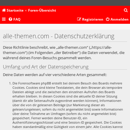
Startseite
Foren-Übersicht
FAQ
Registrieren
Anmelden
c
alle-themen.com - Datenschutzerklärung
Diese Richtlinie beschreibt, wie „alle-themen.com“ („https://alle-
themen.com“) (im Folgenden „der Betreiber“) die Daten verwendet, die
während deines Foren-Besuchs gesammelt werden.
Umfang und Art der Datenspeicherung
Deine Daten werden auf vier verschiedene Arten gesammelt:
Die Forensoftware phpBB erstellt bei deinem Besuch des Boards mehrere
Cookies. Cookies sind kleine Textdateien, die dein Browser als temporäre
Dateien ablegt und die zwischen den einzelnen Aufrufen des Boards
erhalten bleiben. In diesen Cookies sind die aktuelle ID deiner Sitzung
(damit dir alle Seitenaufrufe zugeordnet werden können), Informationen
über die von dir gelesenen Beiträge (zur Markierung dieser als
gelesen/ungelesen; sofern du nicht angemeldet bist) sowie Informationen
über deine Teilnahme an Umfragen (sofern du nicht angemeldet bist)
gespeichert. Ferner werden deine Benutzer-ID, ein
Authentifizierungsschlüssel und eine Session-ID gespeichert. Die Cookies
haben standardmäßig eine Gültigkeit von einem Jahr. Alle Cookies kannst