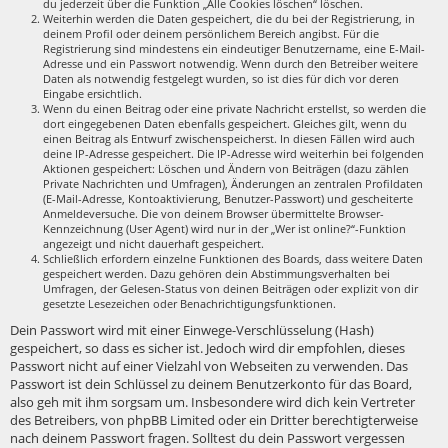
du jederzeit über die Funktion „Alle Cookies löschen“ löschen.
Weiterhin werden die Daten gespeichert, die du bei der Registrierung, in
deinem Profil oder deinem persönlichem Bereich angibst. Für die
Registrierung sind mindestens ein eindeutiger Benutzername, eine E-Mail-
Adresse und ein Passwort notwendig. Wenn durch den Betreiber weitere
Daten als notwendig festgelegt wurden, so ist dies für dich vor deren
Eingabe ersichtlich.
Wenn du einen Beitrag oder eine private Nachricht erstellst, so werden die
dort eingegebenen Daten ebenfalls gespeichert. Gleiches gilt, wenn du
einen Beitrag als Entwurf zwischenspeicherst. In diesen Fällen wird auch
deine IP-Adresse gespeichert. Die IP-Adresse wird weiterhin bei folgenden
Aktionen gespeichert: Löschen und Ändern von Beiträgen (dazu zählen
Private Nachrichten und Umfragen), Änderungen an zentralen Profildaten
(E-Mail-Adresse, Kontoaktivierung, Benutzer-Passwort) und gescheiterte
Anmeldeversuche. Die von deinem Browser übermittelte Browser-
Kennzeichnung (User Agent) wird nur in der „Wer ist online?“-Funktion
angezeigt und nicht dauerhaft gespeichert.
Schließlich erfordern einzelne Funktionen des Boards, dass weitere Daten
gespeichert werden. Dazu gehören dein Abstimmungsverhalten bei
Umfragen, der Gelesen-Status von deinen Beiträgen oder explizit von dir
gesetzte Lesezeichen oder Benachrichtigungsfunktionen.
Dein Passwort wird mit einer Einwege-Verschlüsselung (Hash)
gespeichert, so dass es sicher ist. Jedoch wird dir empfohlen, dieses
Passwort nicht auf einer Vielzahl von Webseiten zu verwenden. Das
Passwort ist dein Schlüssel zu deinem Benutzerkonto für das Board,
also geh mit ihm sorgsam um. Insbesondere wird dich kein Vertreter
des Betreibers, von phpBB Limited oder ein Dritter berechtigterweise
nach deinem Passwort fragen. Solltest du dein Passwort vergessen