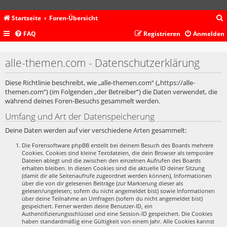
Startseite
Foren-Übersicht
FAQ
Registrieren
Anmelden
c
alle-themen.com - Datenschutzerklärung
Diese Richtlinie beschreibt, wie „alle-themen.com“ („https://alle-
themen.com“) (im Folgenden „der Betreiber“) die Daten verwendet, die
während deines Foren-Besuchs gesammelt werden.
Umfang und Art der Datenspeicherung
Deine Daten werden auf vier verschiedene Arten gesammelt:
Die Forensoftware phpBB erstellt bei deinem Besuch des Boards mehrere
Cookies. Cookies sind kleine Textdateien, die dein Browser als temporäre
Dateien ablegt und die zwischen den einzelnen Aufrufen des Boards
erhalten bleiben. In diesen Cookies sind die aktuelle ID deiner Sitzung
(damit dir alle Seitenaufrufe zugeordnet werden können), Informationen
über die von dir gelesenen Beiträge (zur Markierung dieser als
gelesen/ungelesen; sofern du nicht angemeldet bist) sowie Informationen
über deine Teilnahme an Umfragen (sofern du nicht angemeldet bist)
gespeichert. Ferner werden deine Benutzer-ID, ein
Authentifizierungsschlüssel und eine Session-ID gespeichert. Die Cookies
haben standardmäßig eine Gültigkeit von einem Jahr. Alle Cookies kannst