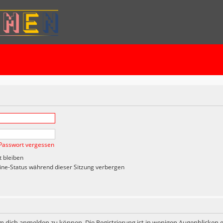
Passwort vergessen
 bleiben
ne-Status während dieser Sitzung verbergen
m dich anmelden zu können. Die Registrierung ist in wenigen Augenblicken er