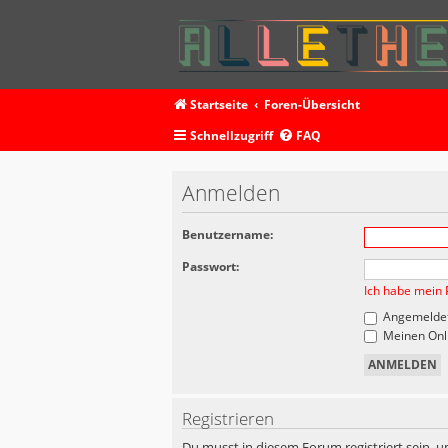
Startseite
Foren-Übersicht
Schnellzugriff
FAQ
Anmelden
Benutzername:
Passwort:
Ich habe mein 
Angemeldet
Meinen Onli
Registrieren
Du musst in diesem Forum registriert sein, u