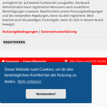
ermöglicht dir, auf weitere Funktionen zuzugreifen. Die Board-
Administration kann registrierten Benutzern auch zusätzliche
Berechtigungen zuweisen. Beachte bitte unsere Nutzungsbedingungen
und die verwandten Regelungen, bevor du dich registrierst. Bitte
beachte auch die jeweiligen Forenregeln, wenn du dich in diesem Board
bewegst.
Nutzungsbedingungen
|
Datenschutzerklärung
REGISTRIEREN
Startseite
Foren-Übersicht
Alle Zeiten sind
UTC+02:00
Diese Website nutzt Cookies, um dir den
metrolike style by
Eric Seguin
Updated for phpBB3.2 by
Ian Bradley
Powered by
phpBB
® Forum Software © phpBB Limited
bestmöglichen Komfort bei der Nutzung zu
Deutsche Übersetzung durch
phpBB.de
bieten.
Mehr erfahren
Datenschutz
|
Nutzungsbedingungen
Verstanden!