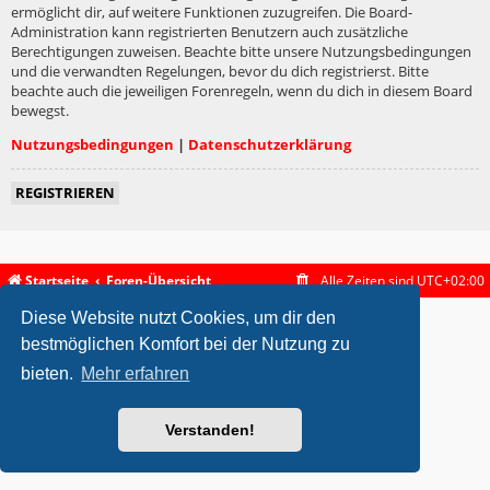
ermöglicht dir, auf weitere Funktionen zuzugreifen. Die Board-
Administration kann registrierten Benutzern auch zusätzliche
Berechtigungen zuweisen. Beachte bitte unsere Nutzungsbedingungen
und die verwandten Regelungen, bevor du dich registrierst. Bitte
beachte auch die jeweiligen Forenregeln, wenn du dich in diesem Board
bewegst.
Nutzungsbedingungen
|
Datenschutzerklärung
REGISTRIEREN
Startseite
Foren-Übersicht
Alle Zeiten sind
UTC+02:00
Diese Website nutzt Cookies, um dir den
metrolike style by
Eric Seguin
Updated for phpBB3.2 by
Ian Bradley
Powered by
phpBB
® Forum Software © phpBB Limited
bestmöglichen Komfort bei der Nutzung zu
Deutsche Übersetzung durch
phpBB.de
bieten.
Mehr erfahren
Datenschutz
|
Nutzungsbedingungen
Verstanden!