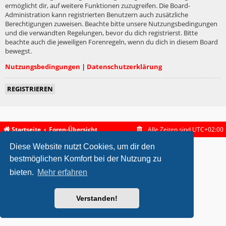
ermöglicht dir, auf weitere Funktionen zuzugreifen. Die Board-
Administration kann registrierten Benutzern auch zusätzliche
Berechtigungen zuweisen. Beachte bitte unsere Nutzungsbedingungen
und die verwandten Regelungen, bevor du dich registrierst. Bitte
beachte auch die jeweiligen Forenregeln, wenn du dich in diesem Board
bewegst.
Nutzungsbedingungen
|
Datenschutzerklärung
REGISTRIEREN
Startseite
Foren-Übersicht
Alle Zeiten sind
UTC+02:00
Diese Website nutzt Cookies, um dir den
metrolike style by
Eric Seguin
Updated for phpBB3.2 by
Ian Bradley
Powered by
phpBB
® Forum Software © phpBB Limited
bestmöglichen Komfort bei der Nutzung zu
Deutsche Übersetzung durch
phpBB.de
bieten.
Mehr erfahren
Datenschutz
|
Nutzungsbedingungen
Verstanden!