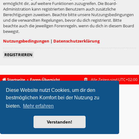
ermöglicht dir, auf weitere Funktionen zuzugreifen. Die Board-
Administration kann registrierten Benutzern auch zusätzliche
Berechtigungen zuweisen. Beachte bitte unsere Nutzungsbedingungen
und die verwandten Regelungen, bevor du dich registrierst. Bitte
beachte auch die jeweiligen Forenregeln, wenn du dich in diesem Board
bewegst.
Nutzungsbedingungen
|
Datenschutzerklärung
REGISTRIEREN
Startseite
Foren-Übersicht
Alle Zeiten sind
UTC+02:00
Diese Website nutzt Cookies, um dir den
metrolike style by
Eric Seguin
Updated for phpBB3.2 by
Ian Bradley
Powered by
phpBB
® Forum Software © phpBB Limited
bestmöglichen Komfort bei der Nutzung zu
Deutsche Übersetzung durch
phpBB.de
bieten.
Mehr erfahren
Datenschutz
|
Nutzungsbedingungen
Verstanden!