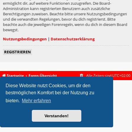
ermöglicht dir, auf weitere Funktionen zuzugreifen. Die Board-
Administration kann registrierten Benutzern auch zusätzliche
Berechtigungen zuweisen. Beachte bitte unsere Nutzungsbedingungen
und die verwandten Regelungen, bevor du dich registrierst. Bitte
beachte auch die jeweiligen Forenregeln, wenn du dich in diesem Board
bewegst.
Nutzungsbedingungen
|
Datenschutzerklärung
REGISTRIEREN
Startseite
Foren-Übersicht
Alle Zeiten sind
UTC+02:00
Diese Website nutzt Cookies, um dir den
metrolike style by
Eric Seguin
Updated for phpBB3.2 by
Ian Bradley
Powered by
phpBB
® Forum Software © phpBB Limited
bestmöglichen Komfort bei der Nutzung zu
Deutsche Übersetzung durch
phpBB.de
bieten.
Mehr erfahren
Datenschutz
|
Nutzungsbedingungen
Verstanden!