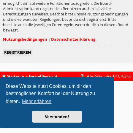
ermöglicht dir, auf weitere Funktionen zuzugreifen. Die Board-
Administration kann registrierten Benutzern auch zusätzliche
Berechtigungen zuweisen. Beachte bitte unsere Nutzungsbedingungen
und die verwandten Regelungen, bevor du dich registrierst. Bitte
beachte auch die jeweiligen Forenregeln, wenn du dich in diesem Board
bewegst.
Nutzungsbedingungen
|
Datenschutzerklärung
REGISTRIEREN
Startseite
Foren-Übersicht
Alle Zeiten sind
UTC+02:00
Diese Website nutzt Cookies, um dir den
metrolike style by
Eric Seguin
Updated for phpBB3.2 by
Ian Bradley
Powered by
phpBB
® Forum Software © phpBB Limited
bestmöglichen Komfort bei der Nutzung zu
Deutsche Übersetzung durch
phpBB.de
bieten.
Mehr erfahren
Datenschutz
|
Nutzungsbedingungen
Verstanden!