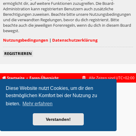
ermöglicht dir, auf weitere Funktionen zuzugreifen. Die Board-
Administration kann registrierten Benutzern auch zusätzliche
Berechtigungen zuweisen. Beachte bitte unsere Nutzungsbedingungen
und die verwandten Regelungen, bevor du dich registrierst. Bitte
beachte auch die jeweiligen Forenregeln, wenn du dich in diesem Board
bewegst.
Nutzungsbedingungen
|
Datenschutzerklärung
REGISTRIEREN
Startseite
Foren-Übersicht
Alle Zeiten sind
UTC+02:00
Diese Website nutzt Cookies, um dir den
metrolike style by
Eric Seguin
Updated for phpBB3.2 by
Ian Bradley
Powered by
phpBB
® Forum Software © phpBB Limited
bestmöglichen Komfort bei der Nutzung zu
Deutsche Übersetzung durch
phpBB.de
bieten.
Mehr erfahren
Datenschutz
|
Nutzungsbedingungen
Verstanden!